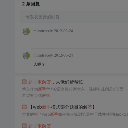
2 条
回复
请发表友善的回复…
mimitracely
2012-06-24
mimitracely
2012-06-24
人呢？
新手
求解
答
，大佬们帮帮忙
博主作为
新手
学习C语言银行家舍入，视频中规则是5前面
希望有大佬解
答
。
【web
新手
模式部分题目的解
答
】
本文解
答
了web
新手
如何在火狐浏览器中下载并使用Hackbar插
新手
求解
答