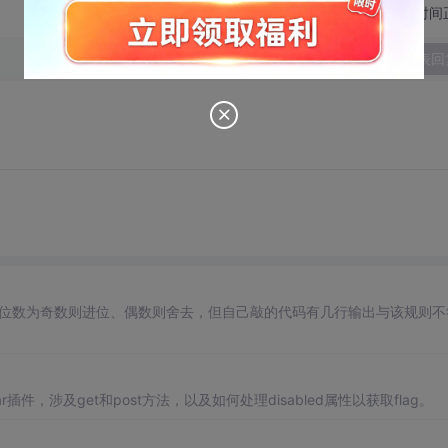
切换为时间
发表回
一位数为奇数则进位、偶数则舍去，但自己敲的代码有几行输出与该规则不
件，涉及get和post方法，以及如何处理disabled属性以获取flag。