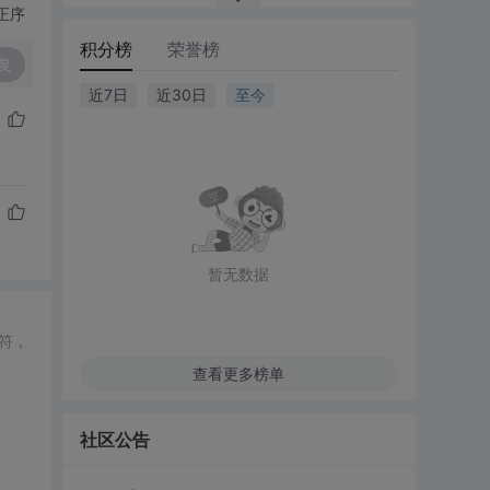
正序
积分榜
荣誉榜
复
近7日
近30日
至今
暂无数据
符，
查看更多榜单
社区公告