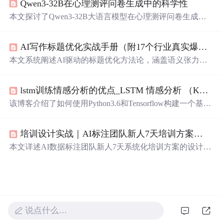
Qwen3-32B在心理测评问卷生成中的科学性
典增强、疑问句加权、否定修饰修正等技术提升医疗文本
分析精度；通过snscrape保障数据完整性，结合±0.2临床校
本文探讨了Qwen3-32B大语言模型在心理测评问卷生成中
准阈值划分
情绪
区间，并引入加权移动平均解决时间偏斜
的应用，展示了其在多维度
量表
构建、结构化输出和高效
问题。全流程开源可复现，单次处理13540条推文仅需163
迭代方面的优势。通过合理工程部署与人工审核闭环，该
秒。
AI写作标题优化实战手册（附17个行业真实爆款标题库）
模型显著提升了心理测量工具的研发效率，并已在实际场
景中达到可用信效度水平。
本文系统阐述AI驱动的标题优化方法论，涵盖语义张力构
建、平台适配性约束与可解释性优化；深入解析五大核心
技巧：注意力机制关键词建模、
情绪
唤醒词库A/B测试、
lstm训练情感分析的优点_LSTM 情感分析 （Keras 版本）
行业语义槽位识别、多模态提示工程及Flesch-Kincaid与BE
RTScore双指标可读性评估；解构ChatGPT-4o、Claude 3.5
该博客介绍了如何使用Python3.6和Tensorflow构建一个基于
及国产大模型（Qwen2.5、GLM-4）的标题生成能力；并
LSTM的文本情感分析模型。首先，通过jieba库对数据集进
提供教育、医疗、电商、SaaS四大垂直行业的结构化生成
行分词处理，然后统计词频并为每个词分配唯一ID。接
工作流与17行业爆款标题库应用指南。
培训设计实战｜AI标注团队新人7天培训方案设计全流程｜AI训练师项目案例
着，将句子转换为固定长度的词向量，并用Keras的Embed
ding和LSTM层构建模型。经过训练和测试，最终模型的准
本文详述AI数据标注团队新人7天系统化培训方案的设计与
确率在测试集上得到评估，并保存了模型结构和权重。
实施，涵盖GAP能力分析、KSA三层培训目标设定、渐进
式日程安排（含NER与图像标注实操）、量化考核标准及
Kirkpatrick四层效果评估。强调培训内容贴合业务、实操占
比超60%、能力矩阵可视化及训后跟踪机制，适用于人工
智能训练师开展高质量新人培养。
说点什么…