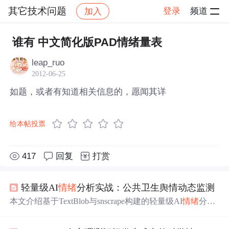
其它技术问题
登录
频道
加入
帖子详情
社区
其它技术问题
谁有 中文简化版PAD情绪量表
leap_ruo
2012-06-25
如题，或者有知道相关信息的，愿闻其详
给本帖投票
417
回复
打赏
轻量级AI
情绪
分析实战：公共卫生舆情动态监测
本文介绍基于TextBlob与snscrape构建的轻量级AI
情绪
分析
系统，用于公共卫生事件（如猴痘）的社交媒体舆情动态
监测。方案规避BERT/Llama等大模型，采用领域定制化词