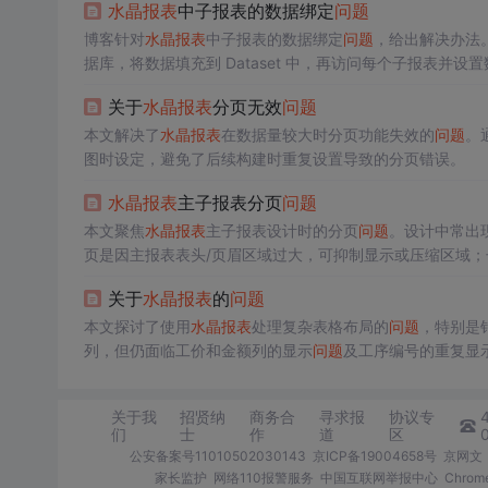
水晶报表
中子报表的数据绑定
问题
博客针对
水晶报表
中子报表的数据绑定
问题
，给出解决办法。通
据库，将数据填充到 Dataset 中，再访问每个子报表并
关于
水晶报表
分页无效
问题
本文解决了
水晶报表
在数据量较大时分页功能失效的
问题
。
图时设定，避免了后续构建时重复设置导致的分页错误。
水晶报表
主子报表分页
问题
本文聚焦
水晶报表
主子报表设计时的分页
问题
。设计中常出
页是因主报表表头/页眉区域过大，可抑制显示或压缩区域；
关于
水晶报表
的
问题
本文探讨了使用
水晶报表
处理复杂表格布局的
问题
，特别是
列，但仍面临工价和金额列的显示
问题
及工序编号的重复显
关于我
招贤纳
商务合
寻求报
协议专
们
士
作
道
区
公安备案号11010502030143
京ICP备19004658号
京网文〔
家长监护
网络110报警服务
中国互联网举报中心
Chro