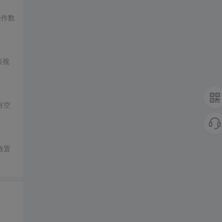
操作数
表视
有空
放置