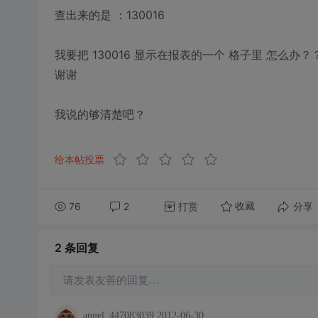
查出来的是 ：130016
我要把 130016 显示在报表的一个 格子里 怎么办？
谢谢
我说的够清楚吧？
给本帖投票
76
2
打赏
分享
收藏
2 条
回复
请发表友善的回复…
angel_447083039
2012-06-30