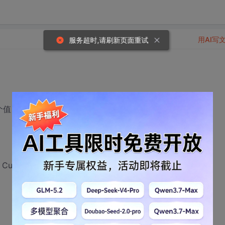
用AI写
服务超时,请刷新页面重试
值，怎么办？？SQL 是：
 CustomerbaseTable.CUSTID=ASKER.askercustID