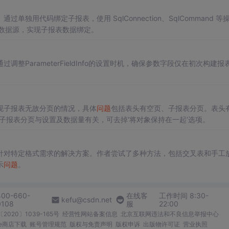
过单独用代码绑定子报表，使用 SqlConnection、SqlCommand 等
设置数据源，实现子报表数据绑定。
通过调整ParameterFieldInfo的设置时机，确保参数字段仅在初次构建报
现子报表无故分页的情况，具体
问题
包括表头有空页、子报表分页。表头
子报表分页与设置及数据量有关，可去掉‘将对象保持在一起’选项。
针对特定格式需求的解决方案。作者尝试了多种方法，包括交叉表和手工
示
问题
。
400-660-
在线客
工作时间 8:30-
kefu@csdn.net
0108
服
22:00
2020〕1039-165号
经营性网站备案信息
北京互联网违法和不良信息举报中心
me商店下载
账号管理规范
版权与免责声明
版权申诉
出版物许可证
营业执照