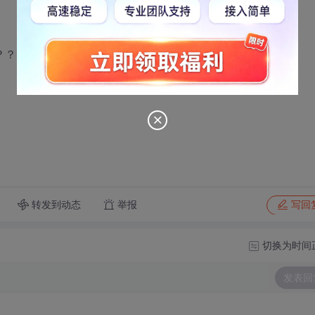
？？
转发到动态
举报
写回
切换为时间
发表回