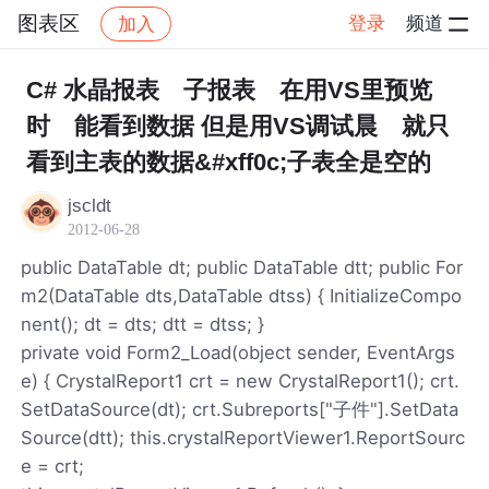
图表区
登录
频道
加入
帖子详情
社区
图表区
C# 水晶报表 子报表 在用VS里预览
时 能看到数据 但是用VS调试晨 就只
看到主表的数据&#xff0c;子表全是空的
jscldt
2012-06-28
public DataTable dt; public DataTable dtt; public For
m2(DataTable dts,DataTable dtss) { InitializeCompo
nent(); dt = dts; dtt = dtss; }
private void Form2_Load(object sender, EventArgs
e) { CrystalReport1 crt = new CrystalReport1(); crt.
SetDataSource(dt); crt.Subreports["子件"].SetData
Source(dtt); this.crystalReportViewer1.ReportSourc
e = crt;