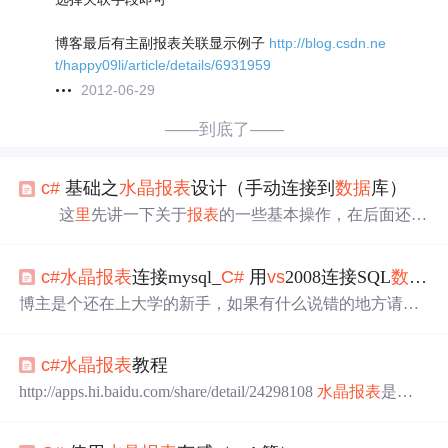
博客最后有主副报表关联显示例子
http://blog.csdn.ne
t/happy09li/article/details/6931959
2012-06-29
——到底了——
c#
基础之
水晶
报表
设计（手动连接到
数据
库）
这
里
先讲一下关于
报表
的一些基本操作，在后面还有
其他介绍。 我们知道在
数据
库项目中，
报表
经常会使
用的。
vs
08为我们提供了两类
报表
模板，一类是名为“
报表
c#
水晶
报表
连接mysql_
C#
用
vs
2008连接SQL
数据
库
”的
报表
设计模板，扩展名为“.rdlc”,简称“微软
报表
”；另一
类名为“Crystal
报表
”的
报表
设计模板，扩展名为“.rpt”，简
博主是个还在上大学的新手，如果有什么说错的地方请务
称“
水晶
报表
”。 这
里
要讲的是最常使用的
水晶
报表
必帮我指出来，谢谢！想要完成一个能够动态改变其中
数
。 报
据
的
水晶
报表
，可以通过创建一个
数据
的中转站来存储和
c#
水晶
报表
教程
输出
数据
的方式。借由这个中转站，我们可以通过为它动
态输入
数据
，然后再将
数据
导出到
水晶
报表
，来达到得到
http://apps.hi.baidu.com/share/detail/24298108
水晶
报表
是一
有动态
数据
的
水晶
报表
的目的。仅在
vs
2008中，很多它自
个功能强大的
报表
工具，现在已经被Microsoft Visual Studio
带的应用也可以达到中转站的作用，比如数组，
数据
集
2005（下文以
VS
2005简称）集成在一起。喜欢
水晶
报表
的