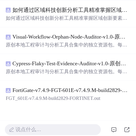
以轻松地识别手写数字。这个系统不仅功能强大，而且还
如何通过区域科技创新分析工具精准掌握区域创新要素分布与产业链融合现状？.docx
带有直观的图形用户界面（GUI），非常容易使用。你只
需要将手写数字输入系统，它将立即给出准确的识别结
如何通过区域科技创新分析工具精准掌握区域创新要素分
果。这个系统可以在各种场景中使用，无论是学校、工作
布与产业链融合现状？
还是日常生活，都能为你提供快速和准确的识别服务。它
是一个非常方便和实用的工具，你一定会喜欢它的！
Visual-Workflow-Orphan-Node-Auditor-v1.0-原创源码与文档.zip
原创本地工程审计与分析工具合集中的独立资源包。每个
ZIP包含完整源码、3项自动化测试、可复现合成示例、离
线HTML、JSON与SVG报告、1080×720真实运行效果图、
Cypress-Flaky-Test-Evidence-Auditor-v1.0-原创源码与文档.zip
README、运行说明、功能清单、MIT License及原创与授
权声明。解压后进入project目录，执行npm test验证算法，
原创本地工程审计与分析工具合集中的独立资源包。每个
执行npm run report生成报告，也可通过本地静态服务器打
ZIP包含完整源码、3项自动化测试、可复现合成示例、离
开网页。运行时零第三方依赖，不包含热点产品或开源项
线HTML、JSON与SVG报告、1080×720真实运行效果图、
目源码、Logo、官方截图、论文、生产日志或其他受限素
FortiGate-v7.4.9-FGT-601E-v7.4.9.M-build2829-FORTINET.out
README、运行说明、功能清单、MIT License及原创与授
材。适合前端开发、AI应用工程、测试审计和课程实践。
权声明。解压后进入project目录，执行npm test验证算法，
FGT_601E-v7.4.9.M-build2829-FORTINET.out
执行npm run report生成报告，也可通过本地静态服务器打
开网页。运行时零第三方依赖，不包含热点产品或开源项
目源码、Logo、官方截图、论文、生产日志或其他受限素
材。适合前端开发、AI应用工程、测试审计和课程实践。
说点什么…