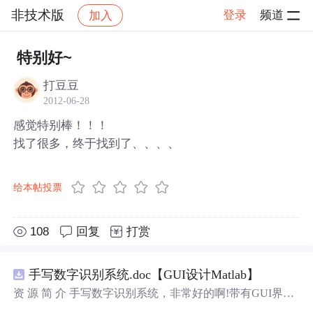
非技术版
登录
频道
加入
帖子详情
社区
非技术版
特别好~
打豆豆
2012-06-28
感觉特别棒！！！
找了很多，终于找到了、、、、
给本帖投票
108
回复
打赏
手写数字识别系统.doc【GUI设计Matlab】
资 源 简 介 手写数字识别系统，非常好的啊!带有GUI界
面，使用方便! 详 情 说 明 用这个手写数字识别系统，你可