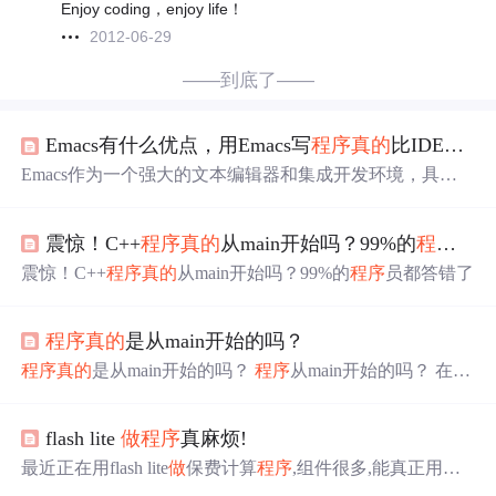
Enjoy coding，enjoy life！
2012-06-29
——到底了——
Emacs有什么优点，用Emacs写
程序
真的
比IDE更方便吗？
Emacs作为一个强大的文本编辑器和集成开发环境，具有
许多优点和特性，这使得它成为许多开发者的首选工具。
然而，是否选择使用Emacs取决于个人的需求和习惯。如
震惊！C++
程序
真的
从main开始吗？99%的
程序
员
果你喜欢高度可定制和灵活的工具，并愿意投入时间和精
力来学习和使用Emacs，那么它可能会成为你编程路上的
震惊！C++
程序
真的
从main开始吗？99%的
程序
员都答错了
得力助手。在使用Emacs时，你可以通过安装和使用合适
的插件和扩展、定制快捷键和命令、利用Emacs的文本处
理能力以及利用Emacs的集成环境来优化你的编程体验。
程序
真的
是从main开始的吗？
同时，不要忘记利用Emacs社区的支持和资源来解决问题
程序
真的
是从main开始的吗？
程序
从main开始的吗？ 在执
和发现新的功能。
行main之前全局变量已经初始化，main函数的两个参数也
被正确传了进来，堆和栈的初始化也已经完成，一些系统I/
flash lite
做
程序
真麻烦!
O也被初始化。 完成上面这些工作的函数称为入口函数
（Entry Point）。一个典型的运行步骤大致如下： ·操作系
最近正在用flash lite
做
保费计算
程序
,组件很多,能真正用上
统在创建进程后，把控制权交到了
程序
的入口，这个入口
的不多,自定义组件不会.什么时候在手机上用组件能像电脑