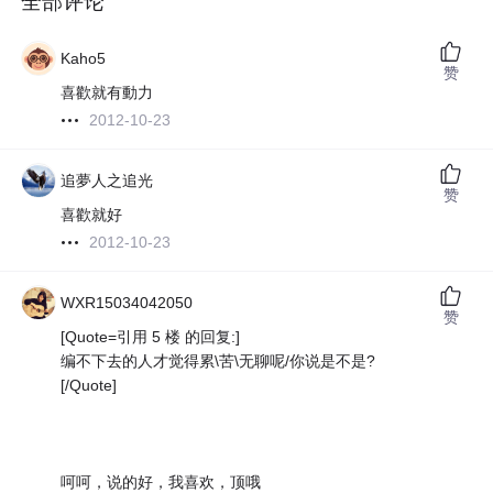
全部评论
Kaho5
赞
喜歡就有動力
2012-10-23
追夢人之追光
赞
喜歡就好
2012-10-23
WXR15034042050
赞
[Quote=引用 5 楼 的回复:]
编不下去的人才觉得累\苦\无聊呢/你说是不是?
[/Quote]
呵呵，说的好，我喜欢，顶哦