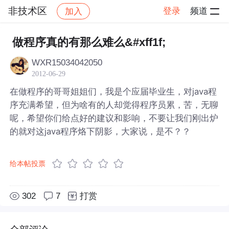
非技术区
登录
频道
加入
帖子详情
社区
非技术区
做程序真的有那么难么&#xff1f;
WXR15034042050
2012-06-29
在做程序的哥哥姐姐们，我是个应届毕业生，对java程
序充满希望，但为啥有的人却觉得程序员累，苦，无聊
呢，希望你们给点好的建议和影响，不要让我们刚出炉
的就对这java程序烙下阴影，大家说，是不？？
给本帖投票
302
7
打赏