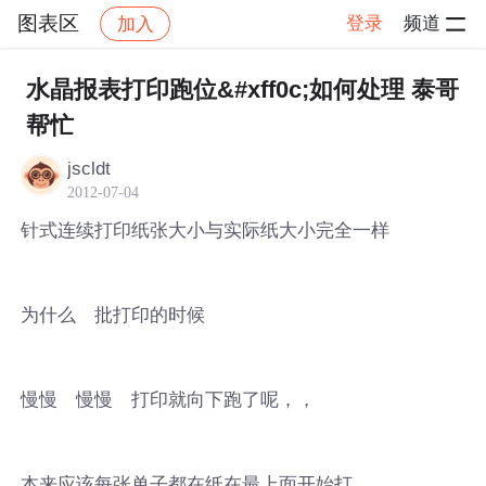
图表区
登录
频道
加入
帖子详情
社区
图表区
水晶报表打印跑位&#xff0c;如何处理 泰哥
帮忙
jscldt
2012-07-04
针式连续打印纸张大小与实际纸大小完全一样
为什么 批打印的时候
慢慢 慢慢 打印就向下跑了呢，，
本来应该每张单子都在纸在最上面开始打