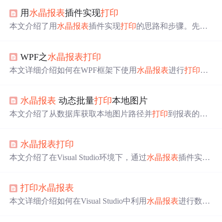
用
水晶报表
插件实现
打印
本文介绍了用
水晶报表
插件实现
打印
的思路和步骤。先下
载并引用
水晶报表
插件，接着创建数据集用于接收
打印
数
据，然后绘画
水晶报表
，注意与数据集的连接方式。最后
WPF之
水晶报表
打印
书写代码
处理
数据，查询数据库数据并写入
水晶报表
，通
过其形式显示后连接
打印
机
打印
。
本文详细介绍如何在WPF框架下使用
水晶报表
进行
打印
操
作，包括插件引用、数据集创建、报表设计及数据源绑定
等关键步骤。
水晶报表
动态批量
打印
本地图片
本文介绍了从数据库获取本地图片路径并
打印
到报表的方
法。环境为VS2005+自带
水晶报表
，基本思想是在数据库
添加图片字段映射到报表。记录了核心内容，包括用到的
水晶报表
打印
数据库表、手动添加DataSet、设定表关系、实现代码等，
还给出了不同图片数量的
处理
方式。
本文介绍了在Visual Studio环境下，通过
水晶报表
插件实现
MVC项目的报表
打印
步骤，包括安装插件、创建数据集、
设置报表模板、控制器查询方法及视图中的
打印
方法。详
打印
水晶报表
细讲解了从数据源配置到报表样式的调整，以及如何在控
制器中
处理
数据并传递给报表展示。
本文详细介绍如何在Visual Studio中利用
水晶报表
进行数据
打印
，包括安装
水晶报表
、创建数据源、设计模板、设置
字段数据类型及编写
打印
代码等关键步骤。