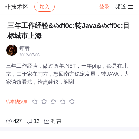
非技术区
登录
频道
加入
帖子详情
社区
非技术区
三年工作经验&#xff0c;转Java&#xff0c;目
标城市上海
虾者
2012-07-05
三年工作经验，做过两年.NET，一年php，都是在北
京，由于家在南方，想回南方稳定发展，转JAVA，大
家谈谈看法，给点建议，谢谢
给本帖投票
427
12
打赏