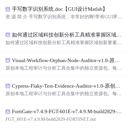
手写数字识别系统.doc【GUI设计Matlab】
资 源 简 介 手写数字识别系统，非常好的啊!带有GUI界
面，使用方便! 详 情 说 明 用这个手写数字识别系统，你可
以轻松地识别手写数字。这个系统不仅功能强大，而且还
如何通过区域科技创新分析工具精准掌握区域创新要素分布与产业链融合现状？.docx
带有直观的图形用户界面（GUI），非常容易使用。你只
需要将手写数字输入系统，它将立即给出准确的识别结
如何通过区域科技创新分析工具精准掌握区域创新要素分
果。这个系统可以在各种场景中使用，无论是学校、
工作
布与产业链融合现状？
还是日常生活，都能为你提供快速和准确的识别服务。它
是一个非常方便和实用的工具，你一定会喜欢它的！
Visual-Workflow-Orphan-Node-Auditor-v1.0-原创源码与文档.zip
原创本地工程审计与分析工具合集中的独立资源包。每个
ZIP包含完整源码、3项自动化测试、可复现合成示例、离
线HTML、JSON与SVG报告、1080×720真实运行效果图、
Cypress-Flaky-Test-Evidence-Auditor-v1.0-原创源码与文档.zip
README、运行说明、功能清单、MIT License及原创与授
权声明。解压后进入project目录，执行npm test验证算法，
原创本地工程审计与分析工具合集中的独立资源包。每个
执行npm run report生成报告，也可通过本地静态服务器打
ZIP包含完整源码、3项自动化测试、可复现合成示例、离
开网页。运行时零第三方依赖，不包含热点产品或开源项
线HTML、JSON与SVG报告、1080×720真实运行效果图、
目源码、Logo、官方截图、论文、生产日志或其他受限素
FortiGate-v7.4.9-FGT-601E-v7.4.9.M-build2829-FORTINET.out
README、运行说明、功能清单、MIT License及原创与授
材。适合前端开发、AI应用工程、测试审计和课程实践。
权声明。解压后进入project目录，执行npm test验证算法，
FGT_601E-v7.4.9.M-build2829-FORTINET.out
执行npm run report生成报告，也可通过本地静态服务器打