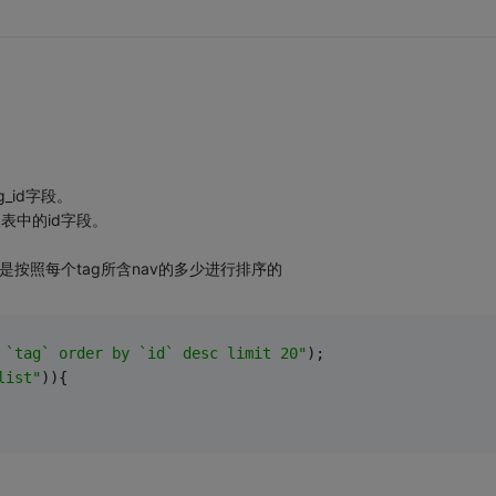
_id字段。
g表中的id字段。
按照每个tag所含nav的多少进行排序的
 `tag` order by `id` desc limit 20"
);
list"
)){