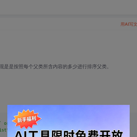
用AI写
现是是按照每个父类所含内容的多少进行排序父类。
` order by `id` desc limit 20"
);
ist"
)){