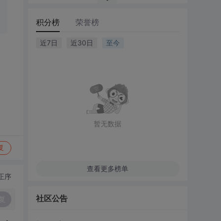
积分榜
荣誉榜
近7日
近30日
至今
暂无数据
复
查看更多榜单
正序
社区公告
复