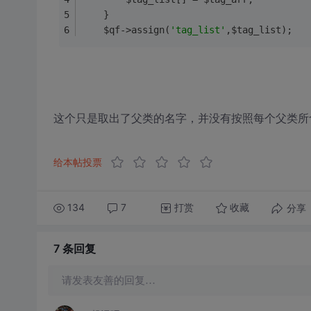
	}
	$qf->assign(
'tag_list'
,$tag_list);
这个只是取出了父类的名字，并没有按照每个父类所
给本帖投票
134
7
打赏
分享
收藏
7 条
回复
请发表友善的回复…