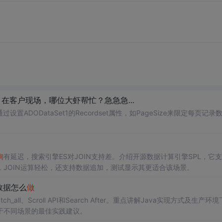
在客户现场，哪位大虾帮忙？急急急...
置ADODataSet1的Recordset属性，如PageSize来限定每页记录
询
有延迟，搜索引擎ES对JOIN支持差。介绍开源数据计算引擎SPL，它
，JOIN运算轻松，还支持数据追加，测试显示其更适合该场景。
数据怎么
做
all、Scroll API和Search After。重点讲解Java实现方式及生产环
于不同场景的最佳实践建议。