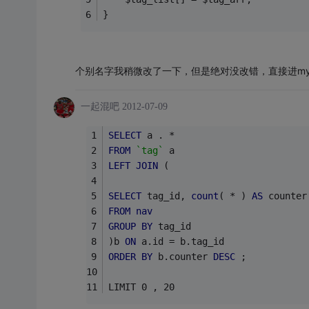
}
个别名字我稍微改了一下，但是绝对没改错，直接进my
一起混吧
2012-07-09
SELECT
 a . *
FROM
`tag`
 a
LEFT
JOIN
 (
SELECT
 tag_id, 
count
( * ) 
AS
 counter
FROM
nav
GROUP
BY
 tag_id
)b 
ON
 a.id = b.tag_id
ORDER
BY
 b.counter 
DESC
 ;
LIMIT 0 , 20