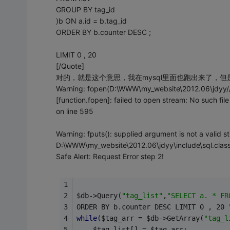
GROUP BY tag_id
)b ON a.id = b.tag_id
ORDER BY b.counter DESC ;
LIMIT 0 , 20
[/Quote]
对的，就是这个意思，我在mysql里面也跑出来了，但
Warning: fopen(D:\WWW\my_website\2012.06\jdyy
[function.fopen]: failed to open stream: No such fi
on line 595
Warning: fputs(): supplied argument is not a valid s
D:\WWW\my_website\2012.06\jdyy\include\sql.class
Safe Alert: Request Error step 2!
$db->Query(
"tag_list"
,
"SELECT a. * FR
ORDER BY b.counter DESC LIMIT 0 , 20 
while
($tag_arr = $db->GetArray(
"tag_l
	$tag_list[] = $tag_arr;