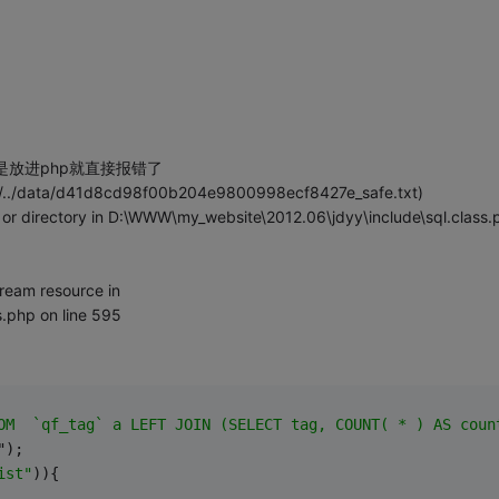
是放进php就直接报错了
//../data/d41d8cd98f00b204e9800998ecf8427e_safe.txt)
le or directory in D:\WWW\my_website\2012.06\jdyy\include\sql.class.
tream resource in
.php on line 595
OM  `qf_tag` a LEFT JOIN (SELECT tag, COUNT( * ) AS coun
");
ist"
)){