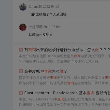
linjun510
2012-07-09
问的太模糊了？无从回答
一起混吧
2012-07-09
贴表结构及结果
对
查询
出来的记录行进行分页显示，怎么
做
？？？
本文介绍如何使用Delphi实现数据库
查询
结果的分页显示。通过设
利用按钮进行页面切换。文章提供了具体的代码示例。
高并发帐户
查询
怎么
做
？
博客围绕高并发帐户
查询
场景展开，指出SQL数据库并发
查
序存储和行式存储，能让高并发
查询
达极致性能，代码简单
Elasticsearch - Elasticsearch 基本
查询
查所有
本文介绍Elasticsearch中
查询
所有数据的常用方法，包括match_
性能风险，强调避免深度分页带来的系统问题，并给出适用