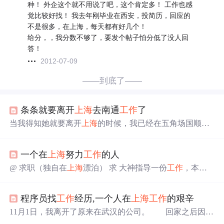
种！ 外企这个就不用说了吧，这个肯定多！ 工作也感
觉比较好找！ 我去年刚毕业在西安，投简历，回应的
不是很多，在上海，每天都有好几个！
给分，，我分数不够了，要发个帖子怕分低了没人回
答！
2012-07-09
——到底了——
条条就要离开
上海
去南通
工作
了
当我得知她就要离开
上海
的时候，我已经在五角场国顺东
路的原来的项目经理家上网了，我喝着上周喝剩的啤酒登
录Chinaren校友录。我看着校友录上的留言，几乎不相信
一个在
上海
努力
工作
的人
这是真的……是玩笑吧，我想着，我右手递到嘴边仰起头
准备一饮而尽却发现我是因为手机短信的振动声才举起右
@ 求职（独自在
上海
漂泊） 求 大神指导一份
工作
，本人
手的……刚刚在电话中她告诉我，她正从Windows酒吧回
勤快，埋头苦干，**在这里插入代码片**
上海
太难找
工作
来，周一她就要回南通去南通航运学院
工作
了。我问她还
了联系电话17687610499 难难 迷茫啊 /** * Returns the last ti
会回来吗，她说也许就在那边安家了……
程序员找
工作
经历,一个人在
上海
工作
的艰辛
me the client sent a request associated with this * session, as the
number of milliseconds ...
11月1日，我离开了原来在武汉的公司。 回家之后因为
生病动了个手术，在这期间父母对我细心照顾，我非常感