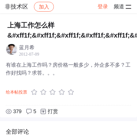
非技术区
登录
频道
加入
帖子详情
社区
非技术区
上海工作怎么样
&#xff1f;&#xff1f;&#xff1f;&#xff1f;&#xff1f;&#
蓝月希
2012-07-09
有谁在上海工作吗？房价格一般多少，外企多不多？工
作好找吗？求答。。。
给本帖投票
379
5
打赏
全部评论