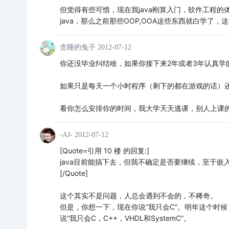
但觉得有些可惜，现在我java刚算入门，软件工程
java，那么之前那些OOP,OOA这些东西就白学
贪睡的兔子
2012-07-12
你还没毕业纠结啥，如果你接下来2年或者3年认真学的
如果只是每天一个小时程序（剩下的都在游戏的话）还
看你怎么安排你的时间，我大学天天逃课，别人上课的
-AJ-
2012-07-12
[Quote=引用 10 楼 的回复:]
java目前能搞下去，但我不确定是否要继续，至于嵌
[/Quote]
这个其实不是问题，人总会遇到不会的，不稀奇。
但是，你想一下，现在你说“我只会C”。明年这个时候，你
说“我只会C，C++，VHDL和SystemC”。