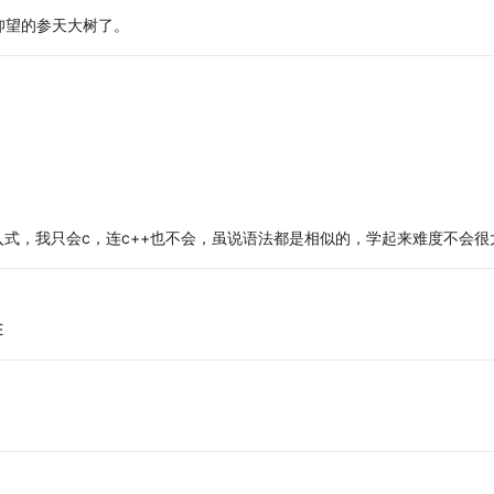
仰望的参天大树了。
入式，我只会c，连c++也不会，虽说语法都是相似的，学起来难度不会很
E