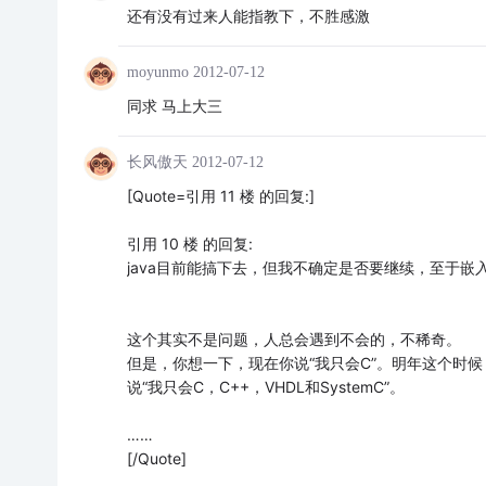
还有没有过来人能指教下，不胜感激
moyunmo
2012-07-12
同求 马上大三
长风傲天
2012-07-12
[Quote=引用 11 楼 的回复:]
引用 10 楼 的回复:
java目前能搞下去，但我不确定是否要继续，至于嵌
这个其实不是问题，人总会遇到不会的，不稀奇。
但是，你想一下，现在你说“我只会C”。明年这个时候，你
说“我只会C，C++，VHDL和SystemC”。
……
[/Quote]