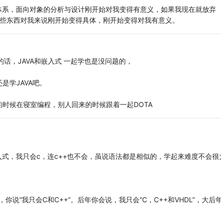
的体系，面向对象的分析与设计刚开始对我变得有意义，如果我现在就放弃
了，这些东西对我来说刚开始变得具体，刚开始变得对我有意义。
话，JAVA和嵌入式 一起学也是没问题的，
是学JAVA吧。
时候在寝室编程，别人回来的时候跟着一起DOTA
入式，我只会c，连c++也不会，虽说语法都是相似的，学起来难度不会很
说“我只会C和C++”。后年你会说，我只会“C，C++和VHDL”，大后