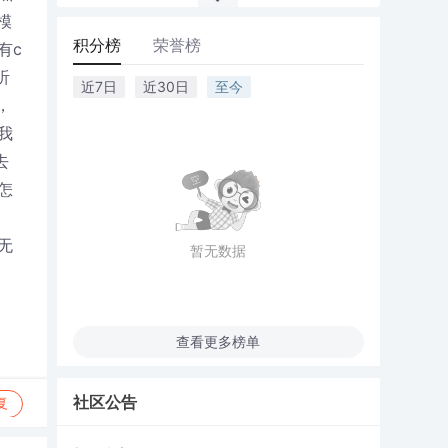
模
积分榜
荣誉榜
有c
听
近7日
近30日
至今
，
我
去
怎
无
暂无数据
查看更多榜单
社区公告
复