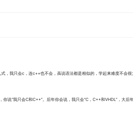
入式，我只会c，连c++也不会，虽说语法都是相似的，学起来难度不会很
说“我只会C和C++”。后年你会说，我只会“C，C++和VHDL”，大后