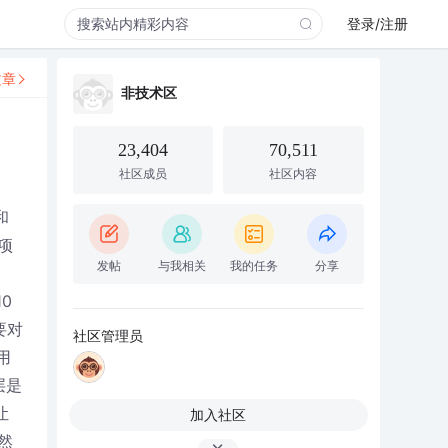
登录/注册
文章
非技术区
23,404
70,511
社区成员
社区内容
和
项
发帖
与我相关
我的任务
分享
0
要对
社区管理员
用
层是
让
加入社区
然