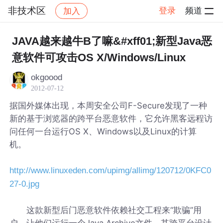
非技术区
登录
频道
加入
帖子详情
社区
非技术区
JAVA越来越牛B了嘛&#xff01;新型Java恶
意软件可攻击OS X/Windows/Linux
okgoood
2012-07-12
据国外媒体出现，本周安全公司F-Secure发现了一种
新的基于浏览器的跨平台恶意软件，它允许黑客远程访
问任何一台运行OS X、Windows以及Linux的计算
机。
http://www.linuxeden.com/upimg/allimg/120712/0KFC0
27-0.jpg
这款新型后门恶意软件依赖社交工程来“欺骗”用
户，让他们运行一个Java Archive文件。其跨平台设计