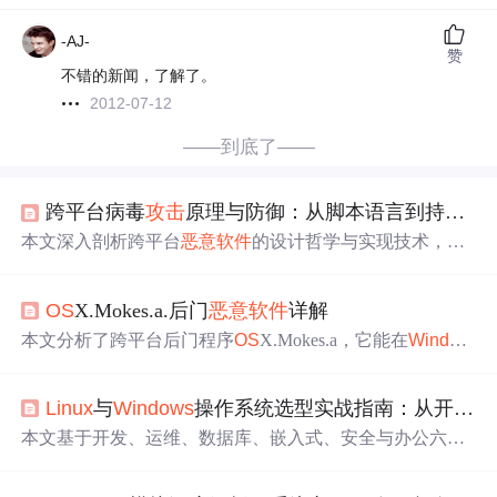
-AJ-
赞
不错的新闻，了解了。
2012-07-12
——到底了——
跨平台病毒
攻击
原理与防御：从脚本语言到持久化机制的深度解析
本文深入剖析跨平台
恶意软件
的设计哲学与实现技术，重
点涵盖脚本语言（Python/PowerShell/Bash）和跨平台运行
时（
Java
/.NET/Node.js）作为载体的利用方式、环境检测
OS
X.Mokes.a.后门
恶意软件
详解
与自适应逻辑、跨平台C2通信（HTTP/DNS隧道/WebSocke
t）、以及
Windows
/mac
OS
/
Linux
三端统一的持久化机制。
本文分析了跨平台后门程序
OS
X.Mokes.a，它能在
Window
同时探讨基于行为分析的防御策略，强调最小权限、进程
s
、
Linux
和
OS
X等操作系统中运行。该
恶意软件
能够窃取
行为监控、文件完整性校验与EDR响应等关键技术。
受害者机器上的各种数据，并在计算机上执行任意命令。
Linux
与
Windows
操作系统选型实战指南：从开发到运维的决策框架
本文基于开发、运维、数据库、嵌入式、安全与办公六大
实战场景，系统剖析
Linux
与
Windows
在文件系统语义、进
程模型、权限机制、服务生命周期、容器底层实现及实时