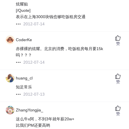
炫耀贴
[/Quote]
表示在上海3000块钱也够吃饭租房交通
2012-07-14
CoderKe
赞
赤裸裸的炫耀。北京的消费，吃饭租房每月要15k
吗？？？
2012-07-14
huang_cl
赞
知足常乐
2012-07-13
ZhangYongjia_
赞
这么牛x阿，不到3年就年薪20w+
比我们PM还要高哟