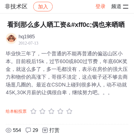
非技术区
登录
频道
加入
帖子详情
社区
非技术区
看到那么多人晒工资&#xff0c;偶也来晒晒
hq1985
2012-07-13
毕业快三年了，一个普通的不能再普通的偏远山区小
本。目前税后15k，过节600或800过节费，年底60K奖
金，就这么多了，多一毛都没有，表示在房价的强大压
力和物价的高涨下，哥很不淡定，这点银子还不够去商
场逛几圈的。最近在CSDN上碰到很多神人，动不动就
45K,30K月薪的让偶很自卑，继续努力吧。。。
给本帖投票
554
29
打赏