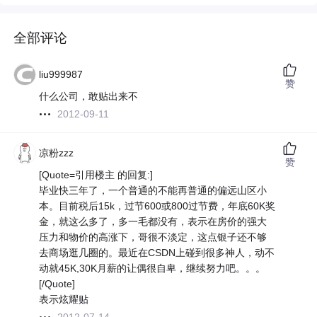
全部评论
liu999987
赞
什么公司，敢贴出来不
2012-09-11
凉粉zzz
赞
[Quote=引用楼主 的回复:]
毕业快三年了，一个普通的不能再普通的偏远山区小
本。目前税后15k，过节600或800过节费，年底60K奖
金，就这么多了，多一毛都没有，表示在房价的强大
压力和物价的高涨下，哥很不淡定，这点银子还不够
去商场逛几圈的。最近在CSDN上碰到很多神人，动不
动就45K,30K月薪的让偶很自卑，继续努力吧。。。
[/Quote]
表示炫耀贴