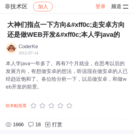
非技术区
登录
频道
加入
帖子详情
社区
非技术区
大神们指点一下方向&#xff0c;走安卓方向
还是做WEB开发&#xff0c;本人学java的
CoderKe
2012-07-14
本人学java一年多了。再有7个月就业，在思考以后的
发展方向，有想做安卓的想法，听说现在做安卓的人已
经趋近饱和了。各位给分析一下，以后做安卓，和做w
eb开发的前景。
给本帖投票
1666
18
打赏