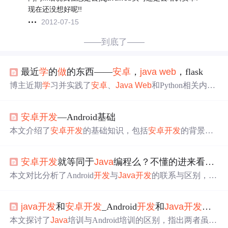
现在还没想好呢!!
2012-07-15
——到底了——
最近
学
的
做
的东西——
安卓
，
java
web
，flask
博主近期
学
习并实践了
安卓
、
Java
Web
和Python相关内
容。完成
安卓
手机桌面宠物项目，了解
安卓
技术点及反编
译；熟悉
Java
Web
前后端交互、文件上传下载及session运
安卓
开发
—Android基础
用；用Python完成数据挖掘题，了解实用库和特征提取；
还对比了Flask和Django框架。
本文介绍了
安卓
开发
的基础知识，包括
安卓
开发
的背景、
系统架构及其组成部分，如应用层、应用框架层、系统运
行库层、硬件抽象层和Linux内核层。还详细解释了Dalvik
安卓
开发
就等同于
Java
编程么？不懂的进来看看吧
虚拟机与
Java
虚拟机的区别。
本文对比分析了Android
开发
与
Java
开发
的联系与区别，包
括语言环境、
开发
工具、类库使用及运行环境的不同。An
droid
开发
作为
Java
的一个分支，两者在语法上有相似之
java
开发
和
安卓
开发
_Android
开发
和
Java
开发
有什
处，但Android有其专属API和运行环境。
本文探讨了
Java
培训与Android培训的区别，指出两者虽相