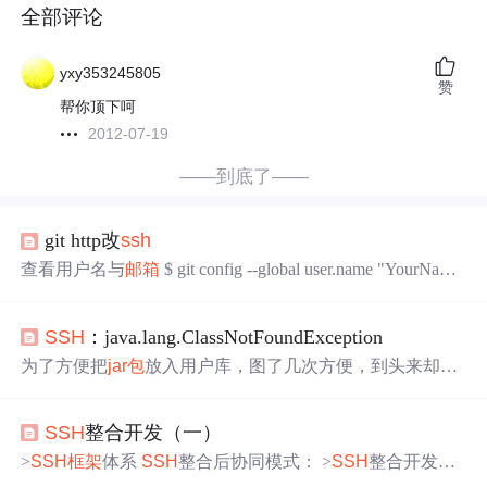
全部评论
yxy353245805
赞
帮你顶下呵
2012-07-19
——到底了——
git http改
ssh
查看用户名与
邮箱
$ git config --global user.name "YourNam
e" $ git config --global user.email "email@mail.com" 查看是否
否已经生成过
ssh
-key 有会显示 $ cat .
ssh
/id_rsa.pub
ssh
-rsa
SSH
：java.lang.ClassNotFoundException
AAAAB3NzaC1yc2EAJNWaKdnPy...
为了方便把
jar包
放入用户库，图了几次方便，到头来却坑
了自己，还好坑的时间就几个小时而已。。。。。 : org.ap
ache.struts2.dispatcher.filter.StrutsPrepareAndExecuteFilte 明明
SSH
整合开发（一）
jar包
都导进去了,在Java文件中用
eclipse
提示也可以找到or
g.apache.struts2.dispatcher.filter.Strut
>
SSH
框架
体系
SSH
整合后协同模式： >
SSH
整合开发环
境搭建 这
里
以
eclipse
开发环境为例， 1.创建一个web工程: