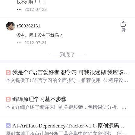
找不到啊！！！
2012-07-22
z569362161
赞
没有。网上没有下载吗？
2012-07-21
——到底了——
我是个C语言爱好者 想学习 可我很迷糊 我应该先学什么再学什么啊
本文提供了C语言学习的全面指导，推荐使用《C程序设计
语言》和《C Primer Plus（第五版）》作为主要教材，并通
过观看
康辉
老
师的教学视频加深理解。文章强调了算法的
编译原理学习基本步骤
重要性，并建议学习者掌握基本的数据结构和离散数学知
识。
本文详细介绍了编译原理的关键步骤，包括词法分析、语
法分析、语义分析、中间代码生成、代码优化和目标代码
生成等内容。通过学习这些基础知识，读者可以更好地理
AI-Artifact-Dependency-Tracker-v1.0-原创源码与文档.zip
解编译器的工作流程。
原创本地工程审计与分析工具合集中的独立资源包。每个