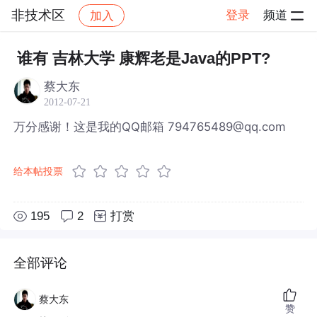
非技术区
登录
频道
加入
帖子详情
社区
非技术区
谁有 吉林大学 康辉老是Java的PPT?
蔡大东
2012-07-21
万分感谢！这是我的QQ邮箱 794765489@qq.com
给本帖投票
195
2
打赏
全部评论
蔡大东
赞