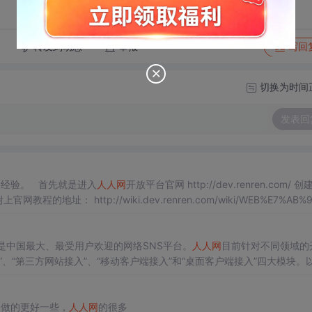
转发到动态
举报
写回
切换为时间
发表回
经验。 首先就是进入
人人网
开放平台官网 http://dev.renren.com/ 
校内网，是中国最大、最受用户欢迎的网络SNS平台。
人人网
目前针对不同领域的
、“第三方网站接入”、“移动客户端接入”和“桌面客户端接入”四大模块。
droid开发的移动客户端接入基本流程。 手机等移动设备
的做的更好一些，
人人网
的很多