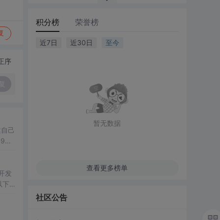
积分榜
荣誉榜
复
近7日
近30日
至今
正序
复
暂无数据
创建自己
查看更多榜单
开发
以下
社区公告