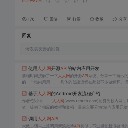
给本帖投票
176
回复
打赏
分享
收藏
回复
请发表友善的回复…
使用
人人网
开源
API
的站内应用开发
前端时间接触了一下
人人网
的开源
API
系统。分享一下自己的
的一个站内用用 具体的创建流程在此就不多做解释。 附上官网教程的地址： http://wiki.dev.renren.com/wiki/WEB%E7%AB%99%E
5%86%85%E5%BA%94%E7%94%...
基于
人人网
的Android开发流程介绍
作者:贺小令
人人网
(www.renren.com)前身为
者，提供了相应的教程和文档，目前主要分为“站内应用开发”
结合自己实际做过的一个项目（人人好友电话簿）介绍基于An
调用
人人网
API
大致步骤与上篇调用新浪微博
API
类似，不过感觉新浪微博