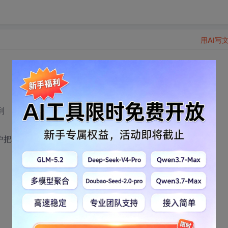
用AI写
到
户把我加为人人网好友