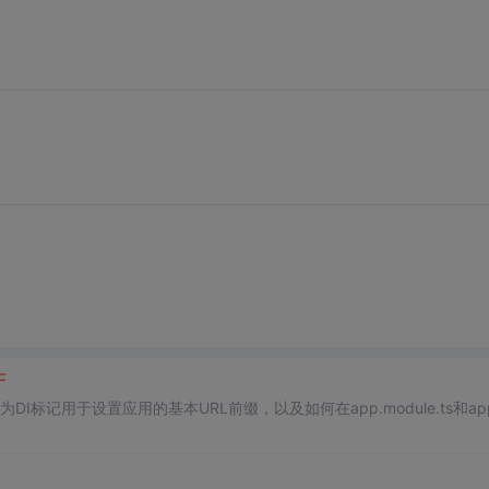
F
DI标记用于设置应用的基本URL前缀，以及如何在app.module.ts和app