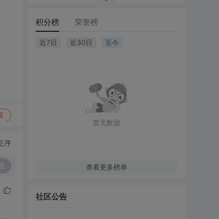
积分榜
荣誉榜
近7日
近30日
至今
复
暂无数据
正序
复
查看更多榜单
社区公告