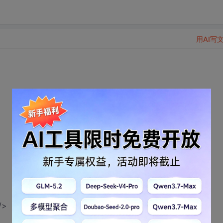
用AI写
/>