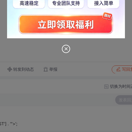
转发到动态
举报
写回
切换为时间
发表回
] . '">';