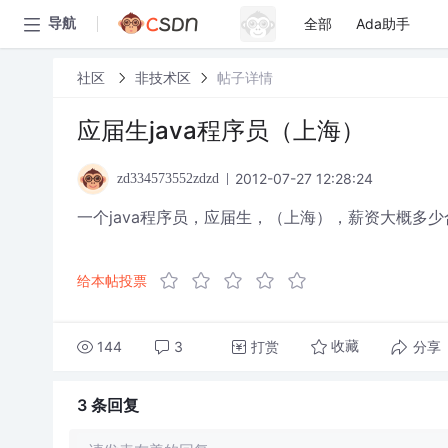
全部
Ada助手
导航
社区
非技术区
帖子详情
应届生java程序员（上海）
2012-07-27 12:28:24
zd334573552zdzd
一个java程序员，应届生，（上海），薪资大概多
给本帖投票
144
3
打赏
分享
收藏
3 条
回复