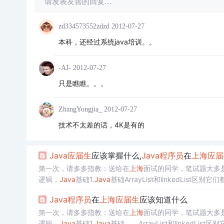
请发表友善的回复…
zd334573552zdzd
2012-07-27
本科，还经过系统java培训。。
-AJ-
2012-07-27
只是瞧瞧。。。
ZhangYongjia_
2012-07-27
技术不太差的话，4K是有的
Java
应届生
应该掌握什么,
Java
程序员
在
上海
应届
第一次，请多多指教：送给在
上海
面试的同学，笔试题大多
逻辑，
Java
基础1.
Java
基础ArrayList和linkedList
实现的，所以ArrayList随机访问其中的元素时，是比较快
Java
程序员
在
上海
应届生
应该知道什么
第一次，请多多指教：送给在
上海
面试的同学，笔试题大多
逻辑，
Java
基础1.
Java
基础 ArrayList和linkedLis