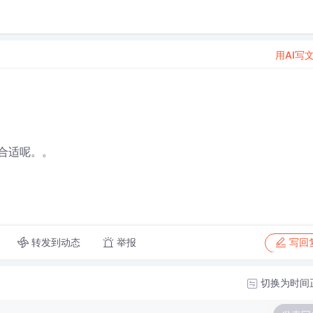
用AI写
少合适呢。。
转发到动态
举报
写回
切换为时间