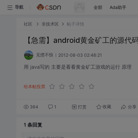
全部
Ada助手
导航
社区
非技术区
帖子详情
【急需】android黄金矿工的源代
2012-08-03 02:48:21
见惯不惊
用 java写的 主要是看看黄金矿工游戏的运行 原理
给本帖投票
364
1
打赏
分享
收藏
1 条
回复