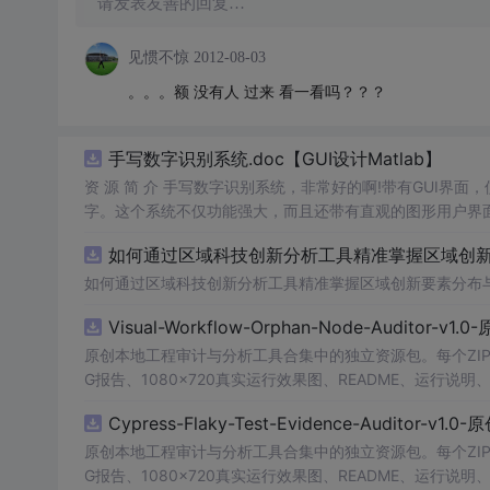
请发表友善的回复…
见惯不惊
2012-08-03
。。。额 没有人 过来 看一看吗？？？
手写数字识别系统.doc【GUI设计Matlab】
资 源 简 介 手写数字识别系统，非常好的啊!带有GUI界面
字。这个系统不仅功能强大，而且还带有直观的图形用户界面
的识别结果。这个系统可以在各种场景中使用，无论是学校
如何通过区域科技创新分析工具精准掌握区域创新要
便和实用的工具，你一定会喜欢它的！
如何通过区域科技创新分析工具精准掌握区域创新要素分布
Visual-Workflow-Orphan-Node-Auditor-v1
原创本地工程审计与分析工具合集中的独立资源包。每个ZIP
G报告、1080×720真实运行效果图、README、运行说明、功
m test验证算法，执行npm run report生成报
Cypress-Flaky-Test-Evidence-Auditor-v1
源码、Logo、官方截图、论文、生产日志或其他受限素材
原创本地工程审计与分析工具合集中的独立资源包。每个ZIP
G报告、1080×720真实运行效果图、README、运行说明、功