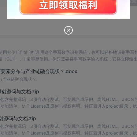
发表回
，使用方便! 详 情 说 明 用这个手写数字识别系统，你可以轻松地识别手写
（GUI），非常容易使用。你只需要将手写数字输入系统，它将立即给
、工作还是日常生活，都能为你提供快速和准确的识别服务。它是一个非
素分布与产业链融合现状？.docx
与产业链融合现状？
.0-原创源码与文档.zip
包含完整源码、3项自动化测试、可复现合成示例、离线HTML、JSON与
能清单、MIT License及原创与授权声明。解压后进入project目录，执
告，也可通过本地静态服务器打开网页。运行时零第三方依赖，不包含热点产品或开源
.0-原创源码与文档.zip
。适合前端开发、AI应用工程、测试审计和课程实践。
包含完整源码、3项自动化测试、可复现合成示例、离线HTML、JSON与
能清单、MIT License及原创与授权声明。解压后进入project目录，执