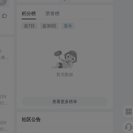
复
积分榜
荣誉榜
近7日
近30日
至今
数
出准确
常方
暂无数据
SV
查看更多榜单
行np
项目
社区公告
SV
行np