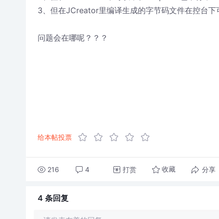
3、但在JCreator里编译生成的字节码文件在控台
问题会在哪呢？？？
给本帖投票
216
4
打赏
分享
收藏
4 条
回复