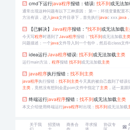
cmd下运行
java
程序
报错：错误:
找
不到
或无法加
通常出现这种问题有以下三种原因： 第一：环境变量配置不正确，配置环境变量时一定要将CLASSPATH配上，（配置教程） 第二：执行
方法有误，进入
java
文件目录下，首先执行
java
c xxx.
java
，
直接在cmd下执行eclipse下的
java
文件，始终报“错误:
找
不
【已解决】
Java
程序
报错：“
找
不到
或无法加载
主
今天写
程序
时遇到了
Java
程序
报错：“
找
不到
或无法加载
主
问题描述：一个
java
文件导入到一个包中，然后在class文
不知道什么是class文件，class文件也就是你编译出来的一个文件
idea运行
Java
程序
错误:
找
不到
或无法加载
主类
运行main方法，
程序
报错
找
不到
或无法加载
主类
java
程序
执行报错：
找
不到
主类
java
程序
执行报错：
找
不到
主类
今天真的被自己蠢到了错误信
主类
，竟然没有想到会是pom文件中指定了
主类
，还一直跟同事
5:55:28-IndividualHalfYear_1565231376024->/**********
终端运行
java
程序
报错：
找
不到
或无法加载
主类
本文介绍使用终端运行
java
程序
时出现：
找
不到
或无法加载
关于我
招贤纳
商务合
寻求报
协议专
们
士
作
道
区