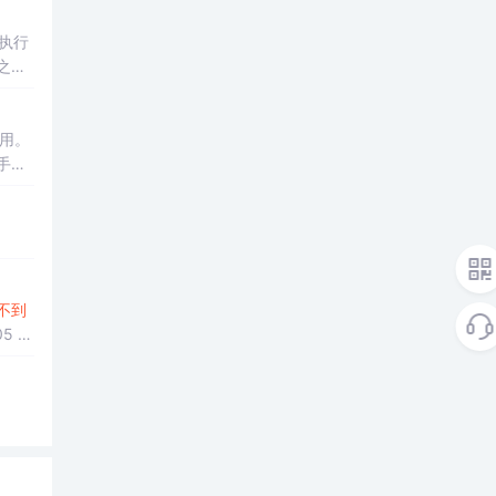
之前
用。
手都
不到
5 1