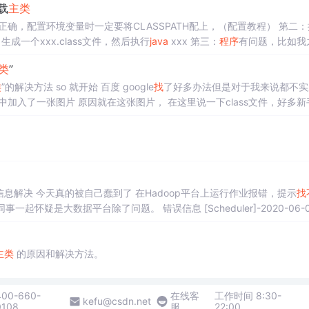
载
主类
生成一个xxx.class文件，然后执行
java
xxx 第三：
程序
有问题，比如我
到
或无法加载
主类
”这个异常，但是在ec
类
”
类
”的解决方法 so 就开始 百度 google
找
了好多办法但是对于我来说都不实
件中加入了一张图片 原因就在这张图片， 在这里说一下class文件，好多新
中包含好多. class 文件，再将class文件编...
息解决 今天真的被自己蠢到了 在Hadoop平台上运行作业报错，提示
找
一起怀疑是大数据平台除了问题。 错误信息 [Scheduler]-2020-06-0
************** Job Start Running ***************************
主类
的原因和解决方法。
400-660-
在线客
工作时间 8:30-
kefu@csdn.net
0108
服
22:00