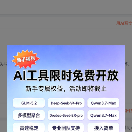
用AI写
我学的很广，如java ,jsp, ps, flash, html 等等
转发到动态
举报
写回
切换为时间