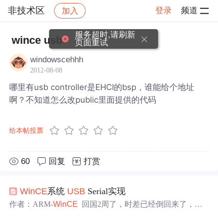
非技术区
登录
频道
加入
帖子详情
社区
非技术区
服务超时,请刷新
wince usb
页面重试
windowscehhh
2012-08-08
哪里有usb controller是EHCI的bsp，谁能给个地址
啊？不知道怎么改public里面提供的代码
给本帖投票
60
回复
打赏
WinCE
系统
USB
Serial实现
作者：ARM-
WinCE
回国2周了，时差已经倒回来了，可
以继续我的博客了。这里介绍一下
USB
Serial。
USB
Serial