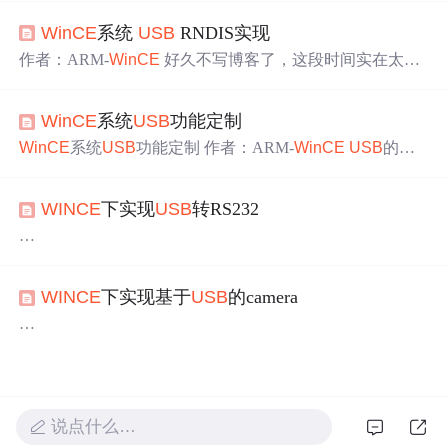
就是指基于
USB
的虚拟串口，实际上是将
USB
作为一个串
WinCE
系统
USB
RNDIS实现
口设备来进行操作。对于应用程序来说，通讯起来比较简
单，就是打开串口，然后接收发送数据就可以了。下面介
作者：ARM-
WinCE
好久不写博客了，这段时间实在太
绍一下具体步骤： 1. 选择
USB
Client Serial组件在定制
Win
忙，和美国人，印度人一起做项目，时差是个大问题，沟
CE
的时
通也占用了很多时间，发邮件，开电话会议成了家常便
WinCE
系统
USB
功能定制
饭。不管怎样，我在博客的道路上也走了快2年了，我会继
续坚持写下去，在我有时间的时候。不多废话了，今天说
WinCE
系统
USB
功能定制 作者：ARM-
WinCE
USB
的广
说RNDIS。 RNDIS是指Remote NDIS，基于
USB
实现RND
泛应用就不用多说了，相信目前的各个领域的嵌入式产品
IS实际上就是TCP/IP over
USB
，就是在U
中，很少有不用
USB
的。
USB
是主从结构的，分为
USB
H
WINCE
下实现
USB
转RS232
ost和
USB
Slave，从
USB
1.0，
USB
1.1到现在的
USB
2.0，
基于
USB
2.0还有
USB
OTG，也就是同时支持Host和Slave
设备。目前最新的好像是
USB
3.0，刚开始普及吧。 在
Win
WINCE
下可以通过一个
USB
TO RS232转换器来实现
USB
CE
6
转RS232，也即
WINCE
设备的
USB
host接
USB
TO RS232
WINCE
下实现基于
USB
的camera
转换器的
USB
端，而
USB
TO RS232转换器的RS232端可
以接PC机的RS232接口，或者可以接其他设备的RS232接
口，这样
WINCE
设备和PC端就可以通过以串口的形式来
我们是做基于
WINCE
的GPS产品，客户需要camera功能，
相互通讯了，因为我们的系统采用的是
USB
TO RS232转
我们产品集成了两种方案的camera功能：
USB
摄像头和基
换器，要实现这个功能能，我们需要做下面的工作。
于TVP5150视频编解码(camera sensor)的camera，在这里只
介绍
USB
摄像头
1. 支持WICNE的
USB
TO
说点什么…
要实现这个功能能，我们需要做下面的工作。