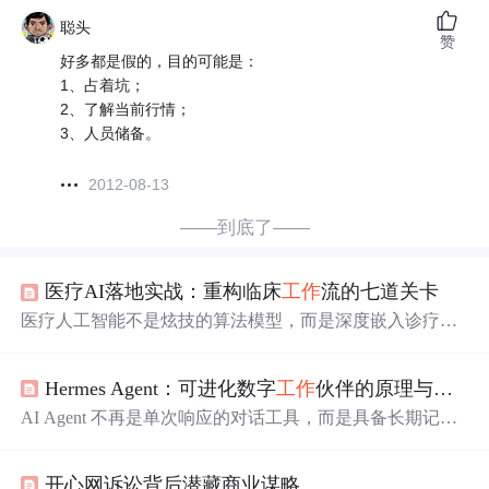
聪头
赞
好多都是假的，目的可能是：
1、占着坑；
2、了解当前行情；
3、人员储备。
2012-08-13
——到底了——
医疗AI落地实战：重构临床
工作
流的七道关卡
医疗人工智能不是炫技的算法模型，而是深度嵌入诊疗全
流程的生产力工具。其核心价值在于突破人类视觉极限、
融合多源异构数据、延伸临床认知边界，从而实现诊断效
Hermes Agent：可进化数字
工作
伙伴的原理与实战
率跃迁与医患关系再定义。从放射科结节识别到病理科数
字切片分析，从心衰预警到慢病动态管理，AI正推动医疗
AI Agent 不再是单次响应的对话工具，而是具备长期记
服务从经验驱动转向证据驱动、从标准化走向人格化。尤
忆、自主反思与技能沉淀能力的数字
工作
伙伴。其核心在
其在基层场景中，轻量化、强鲁棒、易集成的AI系统，正
于状态持久化、自我改进循环（Self-Improving Loop）与跨
成为提升首诊能力与分诊质量的关键支点。本文聚焦真实
开心网诉讼背后潜藏商业谋略
平台协议抽象，解决了传统Agent普遍存在的状态丢失、技