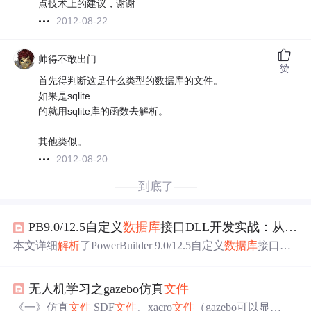
点技术上的建议，谢谢
2012-08-22
帅得不敢出门
赞
首先得判断这是什么类型的数据库的文件。
如果是sqlite
的就用sqlite库的函数去解析。
其他类似。
2012-08-20
——到底了——
PB9.0/12.5自定义
数据库
接口DLL开发实战：从命名规则到函数实现详解
本文详细
解析
了PowerBuilder 9.0/12.5自定义
数据库
接口DL
L的开发全流程。从理解PB底层通信机制、环境配置，到
核心的DLL命名规则与PB_
DB
_Rout函数实现，手把手指
无人机学习之gazebo仿真
文件
导开发者构建连接特殊数据源的桥梁。重点阐述了如何通
过自定义数据接口实现PB与非标准
数据库
的对接，为高级
《一》仿真
文件
SDF
文件
、xacro
文件
（gazebo可以显