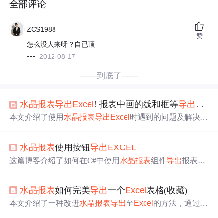
全部评论
ZCS1988
赞
怎么没人来呀？自已顶
2012-08-17
——到底了——
水晶报表
导出
Excel
! 报表中画的线和框等
导出
到
exc
本文介绍了使用
水晶报表
导出
Excel
时遇到的问题及解决方
法，包括如何保留网格线和使用强
类型
水晶报表
来定制
导
出
功能。
水晶报表
使用按钮
导出
EXCEL
这篇博客介绍了如何在C#中使用
水晶报表
组件
导出
报表为
Excel
文件。通过`ExportTo
Excel
`方法，设置
导出
选项，然
后利用HttpResponse对象响应
导出
的
Excel
文件，实现点击
水晶报表
如何完美
导出
一个
Excel
表格(收藏)
按钮直接下载。同时，博客提供了多个有用的资源链接，
帮助读者深入理解和实践。
本文介绍了一种改进
水晶报表
导出
至
Excel
的方法，通过调
整字段边框而非使用网格线，实现了美观且实用的表格布