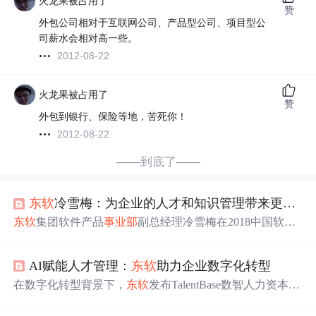
火龙果被占用了
赞
外包公司相对于互联网公司、产品型公司、项目型公
司薪水会相对高一些。
2012-08-22
火龙果被占用了
赞
外包到银行、保险等地，苦死你！
2012-08-22
——到底了——
东软
冷雪梅：为企业的人才和知识管理带来更多可能性
东软
集团软件产品
事业部
副总经理冷雪梅在2018中国软件
生态大会上分享了
东软
在IT服务、产业互联网、医疗、教
育和生态等四大业务板块的战略布局。强调了人与知识在
AI赋能人才管理：
东软
助力企业数字化转型
企业发展中的核心作用，介绍了战略人才资本管理系统、
党建管理系统等代表性产品，展示了
东软
在移动互联网时
在数字化转型背景下，
东软
发布TalentBase数智人力资本管
代通过技术创新推动产业发展的决心。
理产品。
东软
集团相关负责人指出企业数字化转型需解决
实际问题、转变思维。TalentBase以AI+人才管理模式，实