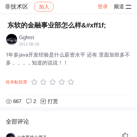
非技术区
登录
频道
加入
帖子详情
社区
非技术区
东软的金融事业部怎么样&#xff1f;
Ggfest
2012-08-20
1年多java开发经验是什么薪资水平 还有 里面加班多不
多，，，，知道的说说！！
给本帖投票
667
2
打赏
全部评论