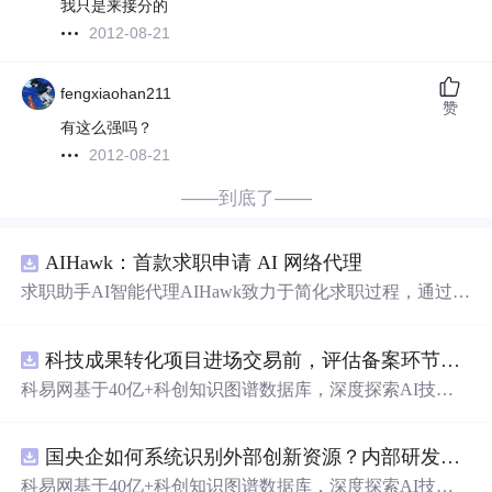
我只是来接分的
2012-08-21
fengxiaohan211
赞
有这么强吗？
2012-08-21
——到底了——
AIHawk：首款求职申请 AI 网络代理
求职助手AI智能代理AIHawk致力于简化求职过程，通过自
动化职位申请流程。借助人工智能，它能够帮助用户以定
制化的方式申请多个职位。
科技成果转化项目进场交易前，评估备案环节需要准备哪些材料？.docx
科易网基于40亿+科创知识图谱数据库，深度探索AI技术
在技术转移、成果转化、技术经纪、知识产权、产业创
新、科技招商等垂直领域的多样化应用场景，研究科技创
国央企如何系统识别外部创新资源？内部研发体系完善，但对外部高校、中小科技企业技术能力缺乏动态认知。.docx
新领域的AI+数智化解决方案，推动科技创新与产业创新
智能化发展。
科易网基于40亿+科创知识图谱数据库，深度探索AI技术