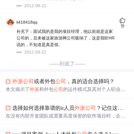
2012-08-21
li418418qq
赞
补充下：面试我的是我的项目经理，他以前就是这家
公司的，后来被这家旅游网公司吸纳了，这是我听HR
说的，不知道是真是假。
2012-08-21
——到底了——
外派
公司
或者外包
公司
，真的适合选择吗？
本文揭示了
外派
和外包
公司
的运作模式及其对个人职业发
展的影响。通过剖析这些
公司
的实际操作方式，提醒求职
者警惕潜在的职业风险。
选择如何选择靠谱的it人员
外派
公司
？记住这几点
在没有内部开发团队或需要高度保密的软件项目时，企业
常常会选择与IT人员
外派
公司
合作。选择这样的
公司
应考
虑其行业经验、丰富的人才资源、稳定的团队和服务流