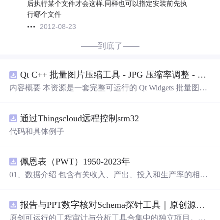
后执行某个文件才会这样.同样也可以指定安装前先执
行哪个文件
2012-08-23
——到底了——
Qt C++ 批量图片压缩工具 - JPG 压缩率调整 - 批量修改分辨率 - 本地图片批处理（源码）
内容概要 本资源是一套完整可运行的 Qt Widgets 批量图片
压缩桌面工具源码，基于 Qt5/C++ 从零开发，专为初学者
设计，分步实现图片批量处理全套功能。工具支持多选单
通过Thingscloud远程控制stm32
张图片、直接读取整个文件夹内所有 JPG/PNG 图像，可自
定义输出图片分辨率、调节 JPG0~100 区间压缩质量，自
代码和具体例子
带锁定宽高比防拉伸变形功能；批量处理完成后自动统计
每张图片压缩前后文件体积，计算整体压缩缩小比例，直
观展示压缩效果。 适用人群 Qt/C++ 零基础初学者，学习
佩恩表（PWT）1950-2023年
QImage 图像绘图、文件目录遍历、UI 交互开发； 需要本
01、数据介绍 包含有关收入、产出、投入和生产率的相对
地批量处理图片的办公、设计、自媒体从业者； 想要学习
水平信息，涵盖1950-2023年各国GDP、汇率、TFP、CPI
图片缩放、JPG 压缩、本地文件 IO、进度条交互的开发学
指数、人口、人力资本等多项数据，整理的PWT 11.0中文
习者。 使用场景 自媒体批量压缩配图，降低图片体积节省
报告与PPT数字核对Schema探针工具｜原创源码+测试+离线报告
翻译使用说明，英文原版使用说明。 数据名称：佩恩表
上传流量； 摄影、设计批量统一图片尺寸，批量轻量化相
（PWT） 数据年份：1950-2023年
原创可运行的工程审计与分析工具合集中的独立项目。每