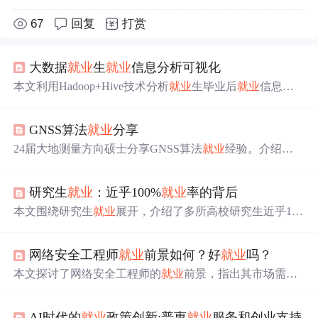
67
回复
打赏
大数据
就业
生
就业
信息分析可视化
本文利用Hadoop+Hive技术分析
就业
生毕业后
就业
信息，
关注
就业
率、薪资、行业分布等，为应聘者及高校提供数
据参考。通过对模拟数据的清洗、分析、可视化，揭示了
GNSS算法
就业
分享
全国各地区
就业
状况，强调技能型人才的市场需求，提出
利用大数据进行职业规划的重要性。
24届大地测量方向硕士分享GNSS算法
就业
经验。介绍了G
NSS算法涵盖的定位解算、误差建模等方面及相关岗位类
型，还分享了搜集招聘信息的途径、有需求的公司。提到
研究生
就业
：近乎100%
就业
率的背后
待遇与地区、公司规模等有关，指出该方向
就业
难度渐
增，建议在校生提升能力、丰富简历。
本文围绕研究生
就业
展开，介绍了多所高校研究生近乎10
0%的
就业
率，分析了
就业
方向、薪资期望变化，指出研究
生
就业
优劣势参半。还阐述了企业、猎头看法，探讨了
就
网络安全工程师
就业
前景如何？好
就业
吗？
业
四大困惑，并给出专家建议，如积累经验、放宽眼界
等。
本文探讨了网络安全工程师的
就业
前景，指出其市场需求
大、
就业
方向多样、职业发展持续，薪资水平较高。同时
也提到
就业
面临技术要求高、需实战经验和认证等挑战。
AI时代的
就业
政策创新:普惠
就业
服务和创业支持