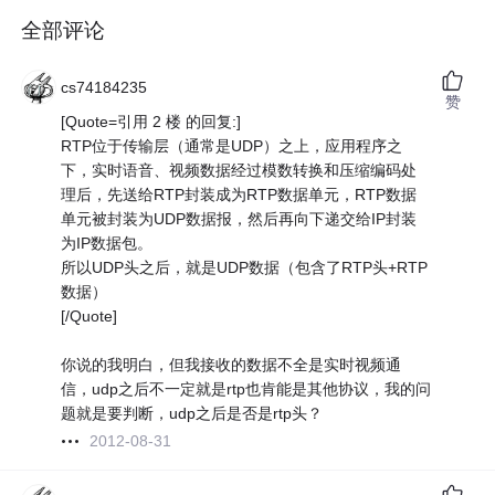
全部评论
cs74184235
赞
[Quote=引用 2 楼 的回复:]
RTP位于传输层（通常是UDP）之上，应用程序之
下，实时语音、视频数据经过模数转换和压缩编码处
理后，先送给RTP封装成为RTP数据单元，RTP数据
单元被封装为UDP数据报，然后再向下递交给IP封装
为IP数据包。
所以UDP头之后，就是UDP数据（包含了RTP头+RTP
数据）
[/Quote]
你说的我明白，但我接收的数据不全是实时视频通
信，udp之后不一定就是rtp也肯能是其他协议，我的问
题就是要判断，udp之后是否是rtp头？
2012-08-31