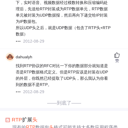
下，实时语音、视频数据经过模数转换和压缩编码处
理后，先送给RTP封装成为RTP数据单元，RTP数据
单元被封装为UDP数据报，然后再向下递交给IP封装
为IP数据包。
所以UDP头之后，就是UDP数据（包含了RTP头+RTP
数据）
2012-08-29
dahualyh
赞
找到RTP协议的RFC对比一下你的数据部分就知道是
否是RTP数据格式定义。但是RTP应该是封装在UDP
的外层，你既然已经提取了UDP头，那么我认为你看
到的数据不是RTP。
2012-08-29
——到底了——
RTP
扩展
头
现有的
RTP
数据包
头
格式可能支持大多数应用程序类所