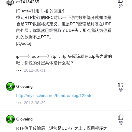
cs74184235
赞
[Quote=引用 1 楼 的回复:]
找到RTP协议的RFC对比一下你的数据部分就知道是
否是RTP数据格式定义。但是RTP应该是封装在UDP
的外层，你既然已经提取了UDP头，那么我认为你看
到的数据不是RTP。
[/Quote]
ip——》udp——》rtp ，rtp 头应该就在udp头之后的
吧，你说的外层具体指什么呢？
2012-08-31
Gloveing
赞
http://my.oschina.net/hundre/blog/12855
2012-08-29
Gloveing
赞
RTP位于传输层（通常是UDP）之上，应用程序之