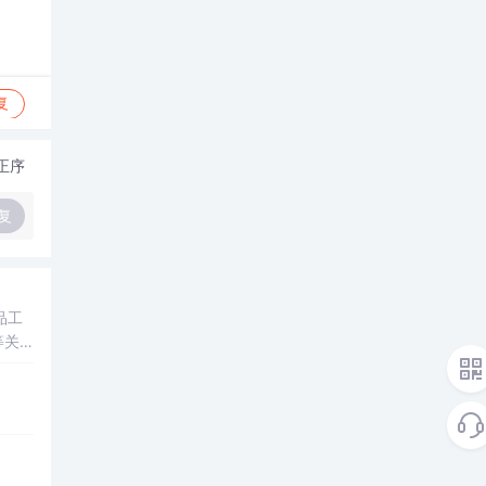
复
正序
复
品工
等关