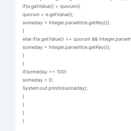
if(e.getValue() > quorum){
quorum = e.getValue();
someday = Integer.parseInt(e.getKey());
}
else if(e.getValue() == quorum && Integer.parseI
someday = Integer.parseInt(e.getKey());
}
}
if(someday == 100)
someday = 0;
System.out.println(someday);
}
}
}
}