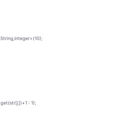
ring,Integer>(10);
et(str[j])+1 : 1);