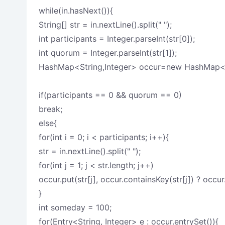
while(in.hasNext()){
String[] str = in.nextLine().split(" ");
int participants = Integer.parseInt(str[0]);
int quorum = Integer.parseInt(str[1]);
HashMap<String,Integer> occur=new HashMap<St
if(participants == 0 && quorum == 0)
break;
else{
for(int i = 0; i < participants; i++){
str = in.nextLine().split(" ");
for(int j = 1; j < str.length; j++)
occur.put(str[j], occur.containsKey(str[j]) ? occur.g
}
int someday = 100;
for(Entry<String, Integer> e : occur.entrySet()){