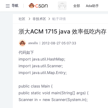
全部
Ada助手
导航
社区
非技术区
帖子详情
浙大ACM 1715 java 效率低吃
2012-08-27 05:07:33
aneallu
代码如下
import java.util.HashMap;
import java.util.Scanner;
import java.util.Map.Entry;
public class Main {
public static void main(String[] args) {
Scanner in = new Scanner(System.in);