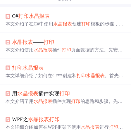
C#
打印
水晶报表
本文介绍了在C#中使用
水晶报表
创建
打印
模板的步骤，包
括安装插件、创建数据集、设计
打印
样式以及编写代码实
现数据绑定。通过详细步骤，帮助开发者理解如何利用
水
水晶报表
——
打印
晶报表
进行报表设计和
打印
。
本文介绍使用
水晶报表
插件
打印
页面数据的方法。先安装
插件并判断是否安装成功，接着设计报表模板，在控制器
定义
打印
方法，将查询数据绑定到数据集的数据表，最后
打印
水晶报表
在页面调用该方法。还说明了添加数据集及表的方式，设
计好模板后添加数据，以流文件形式返回。
本文详细介绍了如何在C#中创建和
打印
水晶报表
。首先，
需要安装
水晶报表
包并创建数据集和
水晶报表
模板。接
着，通过DataTable自定义数据源，并将数据填充到报表
用
水晶报表
插件实现
打印
中。最后，实例化报表，设置数据源并导出为PDF格式进
行
打印
。
本文介绍了用
水晶报表
插件实现
打印
的思路和步骤。先下
载并引用
水晶报表
插件，接着创建数据集用于接收
打印
数
据，然后绘画
水晶报表
，注意与数据集的连接方式。最后
WPF之
水晶报表
打印
书写代码处理数据，查询数据库数据并写入
水晶报表
，通
过其形式显示后连接
打印
机
打印
。
本文详细介绍如何在WPF框架下使用
水晶报表
进行
打印
操