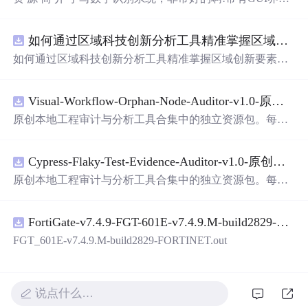
面，使用方便! 详 情 说 明 用这个手写数字识别系统，你可
以轻松地识别手写数字。这个系统不仅功能强大，而且还
如何通过区域科技创新分析工具精准掌握区域创新要素分布与产业链融合现状？.docx
带有直观的图形用户界面（GUI），非常容易使用。你只
需要将手写数字输入系统，它将立即给出准确的识别结
如何通过区域科技创新分析工具精准掌握区域创新要素分
果。这个系统可以在各种场景中使用，无论是学校、工作
布与产业链融合现状？
还是日常生活，都能为你提供快速和准确的识别服务。它
是一个非常方便和实用的工具，你一定会喜欢它的！
Visual-Workflow-Orphan-Node-Auditor-v1.0-原创源码与文档.zip
原创本地工程审计与分析工具合集中的独立资源包。每个
ZIP包含完整源码、3项自动化测试、可复现合成示例、离
线HTML、JSON与SVG报告、1080×720真实运行效果图、
Cypress-Flaky-Test-Evidence-Auditor-v1.0-原创源码与文档.zip
README、运行说明、功能清单、MIT License及原创与授
权声明。解压后进入project目录，执行npm test验证算法，
原创本地工程审计与分析工具合集中的独立资源包。每个
执行npm run report生成报告，也可通过本地静态服务器打
ZIP包含完整源码、3项自动化测试、可复现合成示例、离
开网页。运行时零第三方依赖，不包含热点产品或开源项
线HTML、JSON与SVG报告、1080×720真实运行效果图、
目源码、Logo、官方截图、论文、生产日志或其他受限素
FortiGate-v7.4.9-FGT-601E-v7.4.9.M-build2829-FORTINET.out
README、运行说明、功能清单、MIT License及原创与授
材。适合前端开发、AI应用工程、测试审计和课程实践。
权声明。解压后进入project目录，执行npm test验证算法，
FGT_601E-v7.4.9.M-build2829-FORTINET.out
执行npm run report生成报告，也可通过本地静态服务器打
开网页。运行时零第三方依赖，不包含热点产品或开源项
目源码、Logo、官方截图、论文、生产日志或其他受限素
说点什么…
材。适合前端开发、AI应用工程、测试审计和课程实践。