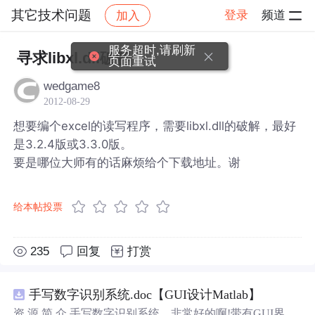
其它技术问题
登录
频道
加入
帖子详情
社区
其它技术问题
服务超时,请刷新
寻求libxl.dll破解
页面重试
wedgame8
2012-08-29
想要编个excel的读写程序，需要libxl.dll的破解，最好
是3.2.4版或3.3.0版。
要是哪位大师有的话麻烦给个下载地址。谢
给本帖投票
235
回复
打赏
手写数字识别系统.doc【GUI设计Matlab】
资 源 简 介 手写数字识别系统，非常好的啊!带有GUI界