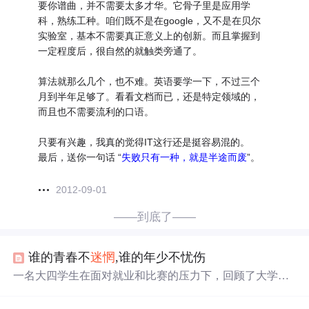
要你谱曲，并不需要太多才华。它骨子里是应用学
科，熟练工种。咱们既不是在google，又不是在贝尔
实验室，基本不需要真正意义上的创新。而且掌握到
一定程度后，很自然的就触类旁通了。
算法就那么几个，也不难。英语要学一下，不过三个
月到半年足够了。看看文档而已，还是特定领域的，
而且也不需要流利的口语。
只要有兴趣，我真的觉得IT这行还是挺容易混的。
最后，送你一句话 “
失败只有一种，就是半途而废
”。
2012-09-01
——到底了——
谁的青春不
迷惘
,谁的年少不忧伤
一名大四学生在面对就业和比赛的压力下，回顾了大学生
涯的学习经历与遗憾，并对未来充满了迷茫与期待。