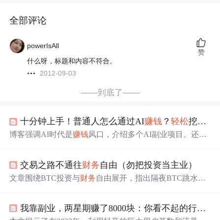
全部评论
powerIsAll
赞
什么呀，标题和内容不符合。
2012-09-03
——到底了——
十分钟上手！普通人怎么通过AI
赚钱
？
轻松
挖掘自媒体新商机
博客强调AI时代是
赚钱
风口，介绍多个AI副业项目。还给
出完整学习计划，包括30天AI - GPT从入门到深度应用、3
0天AI - 绘画进阶实战、30天AI - 视频高段位、20天AI - 虚
交易之路不通往
财务
自由（勿把投资当主业）
拟数字人课程，以及45天以上AIGC - 多渠道变现课程。
文章围绕BTC投资与
财务
自由展开，指出隔夜BTC跳水，
对于普通人而言，囤BTC比场内交易更可能实现
财务
自
由。通过算账说明长期持有优质资产是
财务
自由的捷径，
我靠副业，两星期赚了8000块：你看不起的行业！真的很
还强调交易之路难以通往
财务
自由，真正的
财务
自由是身
心自由。