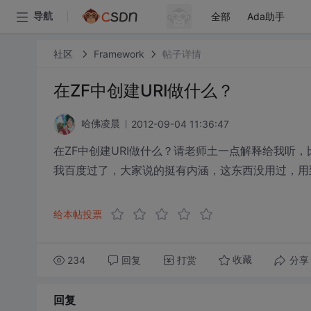
全部
Ada助手
导航
社区
Framework
帖子详情
在ZF中创建URI做什么？
2012-09-04 11:36:47
哈佛凌晨
在ZF中创建URI做什么？请老师土一点解释给我听，
我百度过了，大家说的挺有内涵，这东西没用过，用
给本帖投票
234
回复
打赏
分享
收藏
回复