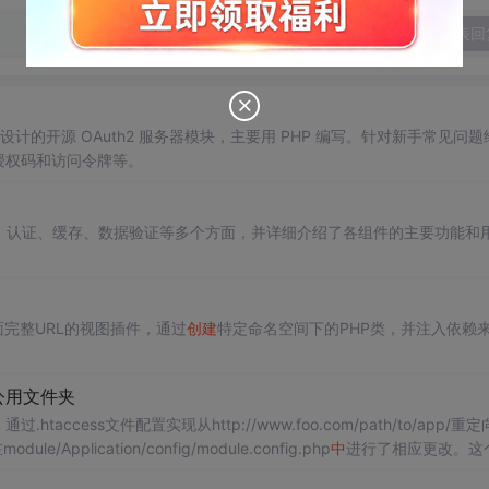
发表回
ork 2 设计的开源 OAuth2 服务器模块，主要用 PHP 编写。针对新手常见问
理授权码和访问令牌等。
、认证、缓存、数据验证等多个方面，并详细介绍了各组件的主要功能和
完整URL的视图插件，通过
创建
特定命名空间下的PHP类，并注入依赖
公用文件夹
通过.htaccess文件配置实现从http://www.foo.com/path/to/app/重定
e/Application/config/module.config.php
中
进行了相应更改。这