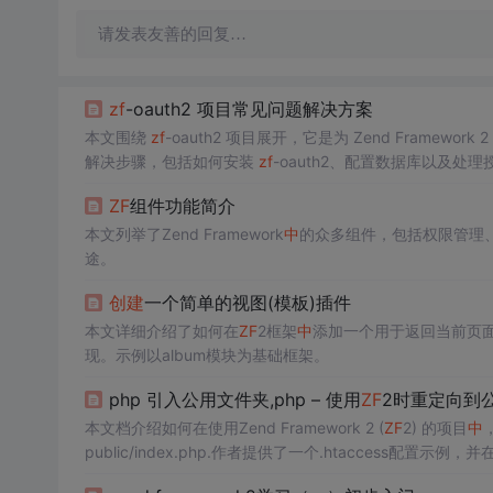
请发表友善的回复…
zf
-oauth2 项目常见问题解决方案
本文围绕
zf
-oauth2 项目展开，它是为 Zend Framew
解决步骤，包括如何安装
zf
-oauth2、配置数据库以及处
ZF
组件功能简介
本文列举了Zend Framework
中
的众多组件，包括权限管理
途。
创建
一个简单的视图(模板)插件
本文详细介绍了如何在
ZF
2框架
中
添加一个用于返回当前页面
现。示例以album模块为基础框架。
php 引入公用文件夹,php – 使用
ZF
2时重定向到
本文档介绍如何在使用Zend Framework 2 (
ZF
2) 的项目
中
，
public/index.php.作者提供了一个.htaccess配置示例，并在modul
决方案对于那些无法设置虚拟主机的用户可能是有用的。