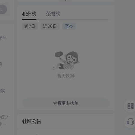
复
积分榜
荣誉榜
近7日
近30日
至今
题给出
用
暂无数据
来实
查看更多榜单
向到/
社区公告
个解