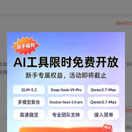
用AI写
比如说开发网站时，创建一个URI作甚用？还有验证URI。这个问
到哪不清楚。
转发到动态
举报
写回
切换为时间