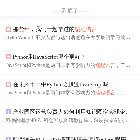
——到底了——
那些
年
，我们一起学过的
编程语言
Hello World！不少人都与这句话邂逅在大家最初学习编程
的时候。“全小写，用逗号隔开，在逗号后面空格” —这句
老师在我们耳边不停念叨的要求，就是我进行第一句编程
Python和JavaScript哪个更好？
的回忆。而我学过的第一种
编程语言
就是1972
年
沿用至今
的C语言。 现在让我们细数我们那些
年
一起学过的
编程语
JavaScript和Python是两门非常有影响力的
编程语言
，二者
言
。 C：从1972
年
到现在，一直是各领域沿用最广泛的语
都是我们在打造跨平台应用于时会用到的主流语言。在过
言，也是大部分人第一次接触编程时所学习的语言。而由
去的这些
年
中，尽管JavaScript始终占有着最具主导性的地
于其数据
在未来十
年
中Python会超过JavaScript吗
位，但Python近来飞速
飙升
的热度似乎已经令其其不具备
了与JavaScript相抗衡的能力。 Melight是一名享有十
年
软件
JavaScript和Python是两门非常有影响力的
编程语言
，二者
开发经历的程序员，如今的他正开始向人们传授自己的经
都是我们在打造跨平台应用时会用到的主流语言。在过去
验及技术。对于JavaScript与Pyt...
的这些
年
中，尽管JavaScript始终占据着最具主导性的地
产业园区运营负责人如何利用知识图谱实现企业精准对接与协同？.docx
位，但Python近来飞速
飙升
的热度似乎已经令其具备了与J
avaScript相抗衡的能力。 Melight是一名拥有十
年
软件开发
科易网基于40亿+科创知识图谱数据库，深度探索AI技术
经历的程序员，如今的他正开始向人们传授自己的经验及
在技术转移、成果转化、技术经纪、知识产权、产业创
技术。对于JavaScript与Pyth...
新、科技招商等垂直领域的多样化应用场景，研究科技创
研华网关ECU-1051搭建环境并运行python程序教程
新领域的AI+数智化解决方案，推动科技创新与产业创新