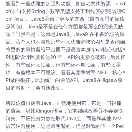
能看到一些优雅的加强型功能，如自动关闭资源、siwt
ch语句支持String、数字类型支持下划线(强烈建议读C
oin 项目)。Java8承诺了更多的东西（最有意思的应该
是闭包)。Java是不是在任何方面都是那么的完美无缺
呢？当然不是，这就是Java8、Java9 在准备阶段的原
因。我个人也不喜欢那些不太优雅的核心API.是否的确
将更多的事情留给平台而不是语言本身?java核心包括A
PI进阶设计跨度长达20 年，API的更新会破坏向后兼容
性，有些设计太抽象，但有些还不够抽象，有些太零
碎，有些根本不可思议。看看其竞争对手.NET，核心A
PI做的很好，比如统一的通信API。Java8在Jigsaw项
目的帮助下，会有所改变。
所以你值得拥有Java，正确地使用它，它是一门很棒
的语言。堪比Klingon语言，它将继续改善并不会很快
消失。不应把努力放在取代Java上，而是和其他JVM
语言结合使用，这是最明智的，但是对我的下一个Pet