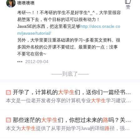
噢噢噢噢
赞
考研~~！！不考研的学生不是好学生^_^，大学里很容
易堕落下去，有个目标的话可以很有动力！
JavaSE的东西，把这里看完足够
http://docs.oracle.co
m/javase/tutorial/
另外，大学里要注重基础课的学习~多看英文资料。很
多国外名校的公开课不要错过。最重要的一点：没事
不要宅在宿舍~
2012-09-04
——到底了——
开学了，计算机的
大学生
们，送你们一篇经书，
希
本文是一位老开发者分享的计算机专业
大学生
学习建议。
包括不要挂科，培养自主解决问题的能力，明确职业方
向，精通一门语言，学好数据库，重视网络原理、数据结
那些迷茫的
大学生
们，你想过未来的
路
吗？关于java或许这篇文章能帮助你！
构和算法，参加竞赛或做项目，有能力的话可尝试考研，
助
大学生
四年不负韶华。
本文为
大学生
提供了从零开始学习Java的详细
路
径，强调
实战经验的重要性，并分享了就业市场的现实考量，
指导