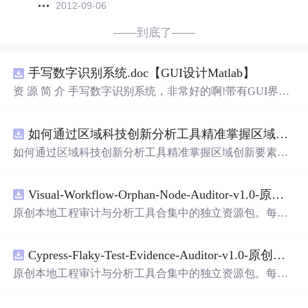
2012-09-06
——到底了——
手写数字识别系统.doc【GUI设计Matlab】
资 源 简 介 手写数字识别系统，非常好的啊!带有GUI界
面，使用方便! 详 情 说 明 用这个手写数字识别系统，你可
以轻松地识别手写数字。这个系统不仅功能强大，而且还
如何通过区域科技创新分析工具精准掌握区域创新要素分布与产业链融合现状？.docx
带有直观的图形用户界面（GUI），非常容易使用。你只
需要将手写数字输入系统，它将立即给出准确的识别结
如何通过区域科技创新分析工具精准掌握区域创新要素分
果。这个系统可以在各种场景中使用，无论是学校、工作
布与产业链融合现状？
还是日常生活，都能为你提供快速和准确的识别服务。它
是一个非常方便和实用的工具，你一定会喜欢它的！
Visual-Workflow-Orphan-Node-Auditor-v1.0-原创源码与文档.zip
原创本地工程审计与分析工具合集中的独立资源包。每个
ZIP包含完整源码、3项自动化测试、可复现合成示例、离
线HTML、JSON与SVG报告、1080×720真实运行效果图、
Cypress-Flaky-Test-Evidence-Auditor-v1.0-原创源码与文档.zip
README、运行说明、功能清单、MIT License及原创与授
权声明。解压后进入project目录，执行npm test验证算法，
原创本地工程审计与分析工具合集中的独立资源包。每个
执行npm run report生成报告，也可通过本地静态服务器打
ZIP包含完整源码、3项自动化测试、可复现合成示例、离
开网页。运行时零第三方依赖，不包含热点产品或开源项
线HTML、JSON与SVG报告、1080×720真实运行效果图、