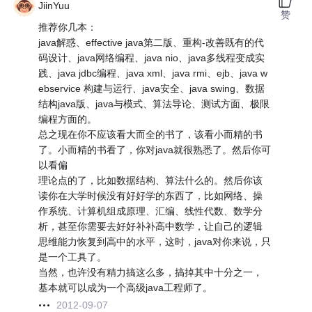
JiinYuu
赞
推荐你几本：
java解惑、effective java第二版、重构-改善既有的代
码设计、java网络编程、java nio、java多线程变成实
践、java jdbc编程、java xml、java rmi、ejb、java w
ebservice 构建与运行、java安全、java swing、数据
结构java版、java与模式、算法导论、测试方面、极限
编程方面的。
总之现在你不应该看大而全的书了，该看小而精的书
了。小而精的书看了，你对java就很熟悉了。然后你可
以看偏
理论点的了，比如数据结构、算法什么的。然后你该
读你在大学时候没有好好学的东西了，比如网络、操
作系统、计算机组成原理、汇编、线性代数、数学分
析，甚至你需要去好好补补高中数学，让自己的逻辑
思维能力恢复到高中的水平，这时，java对你来说，只
是一个工具了。
当然，也许没有精力搞这么多，搞掉其中十分之一，
基本就可以成为一个高级java工程师了。
2012-09-07