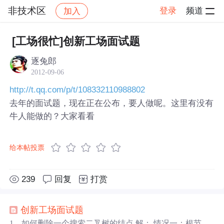
非技术区
登录
频道
加入
帖子详情
社区
非技术区
[工场很忙]创新工场面试题
逐兔郎
2012-09-06
http://t.qq.com/p/t/108332110988802
去年的面试题，现在正在公布，要人做呢。这里有没有
牛人能做的？大家看看
给本帖投票
239
回复
打赏
创新
工场
面试题
1，如何删除一个搜索二叉树的结点 解： 情况一：根节点