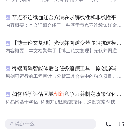
1&gt;无孩子：则放回空 2&gt;有一个孩子，则放回其孩子 3
&gt;有两个孩子，则返回其左孩子，将右孩子作为左子树
节点不连续伽辽金方法在求解线性和非线性平流方程中的一维实现（Matlab代码实现）
的最右边的结点的右孩子；或者返回右子树，将左子树作
为右子树的最左结点的左孩子。 情况二：非根结点 1&gt;
内容概要：本文详细介绍了一种基于节点不连续伽辽金方
无孩子：直接删去 2&gt;一个孩子：则将孩子代替自己接入
法（Discontinuous Galerkin Method）在求解线性和非线性
父节点。 3&gt;两个孩子： 方法一...
平流方程中的一维数值实现方案，并提供了完整的MATLA
【博士论文复现】光伏并网逆变器序阻抗建模、扫频辨识与弱电网交互稳定性分析【阻抗建模、验证扫频法】（Matlab代码、Simulink仿真实现）
B代码实现。该方法在处理偏微分方程特别是具有间断解
或高梯度特征的问题时展现出优异的稳定性和精度。文中
内容概要：本文档聚焦于【博士论文复现】光伏并网逆变
系统阐述了算法的核心原理、空间离散化策略、时间推进
器序阻抗建模、扫频辨识与弱电网交互稳定性分析，提供
机制以及边界条件的处理方式，通过具体编程实例展示如
了完整的Matlab代码与Simulink仿真实现方案。内容涵盖基
何在MATLAB环境中实现该数值方法，并辅以典型算例验
终端编码智能体后台任务追踪工具｜原创源码+测试+离线报告
于谐波线性化的并网VSG逆变器正负序阻抗建模、锁相环
证其有效性和可靠性。此外，文章还强调科研工作中“借
与电流环的小信号建模、扫频法辨识系统阻抗、奈奎斯特
原创可运行的工程审计与分析工具合集中的独立项目。每
力”与
创新
思维的重要性，鼓励研究者在夯实理论基础的同
稳定性判据的应用，以及在弱电网条件下逆变器与电网交
个压缩包包含完整 Node.js、HTML、CSS、JavaScript 源
时勇于探索新思路。; 适合人群：具备偏微分方程数值解法
互稳定性的仿真验证全过程。通过理论推导与仿真实践相
码，内置合成示例、3 项自动化验收、离线 HTML/JSON/S
基础知识、熟悉MATLAB编程，从事计算数学、流体力
结合，帮助读者掌握新能源并网系统稳定性分析的核心技
如何科学评估区域
创新
竞争力并制定政策优化策略？.docx
VG 报告、1080×720 运行效果图、README、运行说明、
学、物理建模及相关领域的研究生、科研人员及工程技术
术与工程实现方法。; 适合人群：具备电力电子、自动控制
MIT License 与原创授权声明。零第三方运行依赖，不包含
科易网基于40亿+科创知识图谱数据库，深度探索AI技术
开发者。; 使用场景及目标：① 学习并掌握节点不连续伽
理论基础，熟悉Matlab/Simulink环境，从事新能源发电、并
榜单产品源码、官方素材、论文、账号数据或未授权内
在技术转移、成果转化、技术经纪、知识产权、产业
创新
辽金方法的基本理论与实现流程；② 利用所提供的MATL
网控制或电力系统稳定性研究的研究生、科研人员及工程
容。适合 AI 工程、前端、运维和质量团队用于本地预检、
、科技招商等垂直领域的多样化应用场景，研究科技
创新
AB代码开展线性和非线性平流方程的数值模拟实验；③
师。; 使用场景及目标：① 复现博士论文中关于光伏并网
教学演示与二次开发。运行方法：Node.js 18+ 下执行 npm
领域的AI+数智化解决方案，推动科技
创新
与产业
创新
智
将该方法作为基础算法应用于高分辨率数值模拟、守恒律
说点什么…
逆变器阻抗建模与稳定性分析的关键实验；② 学习并掌握
test 与 npm run report，或启动静态服务器打开 index.html。
能化发展。
方程求解等科研项目中的扩展与改进； 阅读建议：建议读
扫频法（Frequency Scan）在实际系统中的应用技巧；③