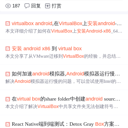
187
回复
打赏
virtual
box
android
,在
Virtual
Box
上
安装
android
-
x86
_
本文详细介绍了如何在
Virtual
Box
上
安装
Android
-
x86
_64-
9.0-r2。从下载
Virtual
Box
和
Android
-
X86
ISO，到设置虚拟
机参数，分配内存，创建虚拟硬盘，启用3D加速，挂载IS
安装
android
x86
到
virtual
box
O文件，以及
安装
过程中的GRUB配置和应用
安装
、卸载
方法。整个过程适合新手操作。
本文分享了从VMware迁移到
Virtual
Box
的经验，并总结了
一系列实用技巧与常见问题解决方案，包括启动
错误
处
理、声音设备配置、网络设备选择、显示分辨率调整及多
如何加速
android
模拟器,
Android
模拟器运行慢怎么办
显示器下鼠标操作等问题。
解决
Android
模拟器运行慢的问题，可以尝试使用Intel的硬
件加速技术HAXM，通过BIOS启用Intel
Virtual
Technolog
y，
安装
并配置HAXM，新建模拟器时选择Intel Atom(
x86
)
在
virtual
box
的share folder中创建
android
source。
处理器。另外，Genymotion模拟器也是一个快速的选择，
它基于
Virtual
Box
，
安装
后能显著提升模拟器速度。启动G
本文介绍了解决
Virtual
Box
中共享文件夹无法创建符号链
enymotion需要先启动软件再启动Eclipse，并注意处理可能
接的问题。通过使用V
Box
Manage命令设置虚拟机的额外
出现
的
错误
。
数据，允许在共享文件夹内创建符号链接，从而避免了因
React Native端到端测试：Detox Gray
Box
方案原理与跨平台配置实战
只读文件系统
错误
导致的问题。