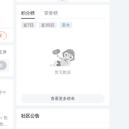
积分榜
荣誉榜
近7日
近30日
至今
复
正序
复
暂无数据
序中
查看更多榜单
社区公告
n`数
等函数的