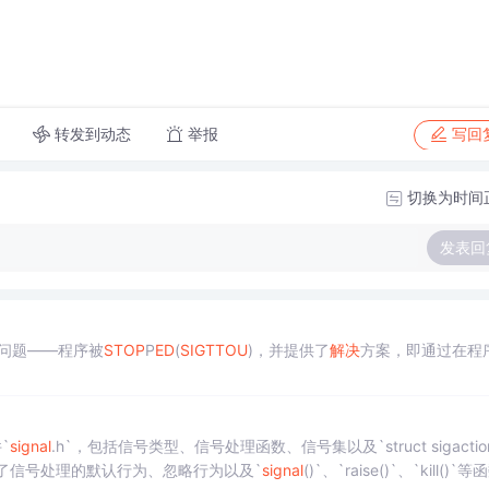
转发到动态
举报
写回
切换为时间
发表回
的问题——程序被
STOP
P
ED
(
SIGTTOU
)，并提供了
解决
方案，即通过在程
`
signal
.h`，包括信号类型、信号处理函数、信号集以及`struct sigactio
了信号处理的默认行为、忽略行为以及`
signal
()`、`raise()`、`kill()`