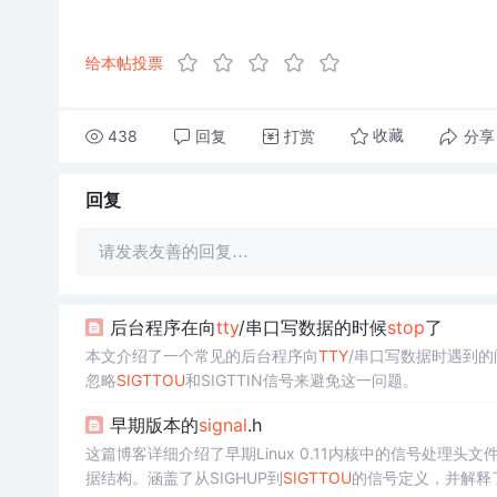
给本帖投票
438
回复
打赏
分享
收藏
回复
请发表友善的回复…
后台程序在向
tty
/串口写数据的时候
stop
了
本文介绍了一个常见的后台程序向
TTY
/串口写数据时遇到
忽略
SIGTTOU
和SIGTTIN信号来避免这一问题。
早期版本的
signal
.h
这篇博客详细介绍了早期Linux 0.11内核中的信号处理头文件
据结构。涵盖了从SIGHUP到
SIGTTOU
的信号定义，并解释