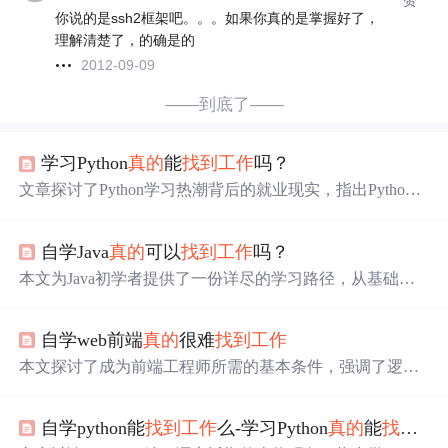
你说的是ssh2框架吧。。。如果你真的是掌握好了，
理解清楚了，的确是的
2012-09-09
——到底了——
学习Python
真的
能
找到
工作
吗？
文章探讨了Python学习热潮背后的就业现实，指出Python
虽有广泛应用，但在找
工作
方面并不像广告中那样轻松。P
ython在人工智能、数据分析等领域有一定地位，但入门者
自学Java
真的
可以
找到
工作
吗？
往往面临竞争激烈、职位有限的问题。建议学习者理性看
待Python的学习与就业，或选择其他编程语言和低代码工
本文为Java初学者提供了一份详尽的学习路径，从基础知
具进行深入学习或快速就业。
识到高级框架，涵盖了成为一名初级Java程序员所需的各
项技能。包括语言基础、Web开发、框架运用及实战项目
自学web前端
真的
很难
找到
工作
等。
本文探讨了成为前端工程师所需的基本条件，强调了逻辑
思维、自学能力、年龄和时间投入的重要性。同时，分析
了前端市场现状，指出初级前端岗位已饱和，并提供了前
自学python能
找到
工作
么-学习Python
真的
能
找到
工
端工程师职业发展的各个阶段及其关键能力要求。