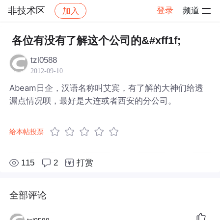
非技术区
登录
频道
加入
帖子详情
社区
非技术区
各位有没有了解这个公司的&#xff1f;
tzl0588
2012-09-10
Abeam日企，汉语名称叫艾宾，有了解的大神们给透
漏点情况呗，最好是大连或者西安的分公司。
给本帖投票
115
2
打赏
全部评论