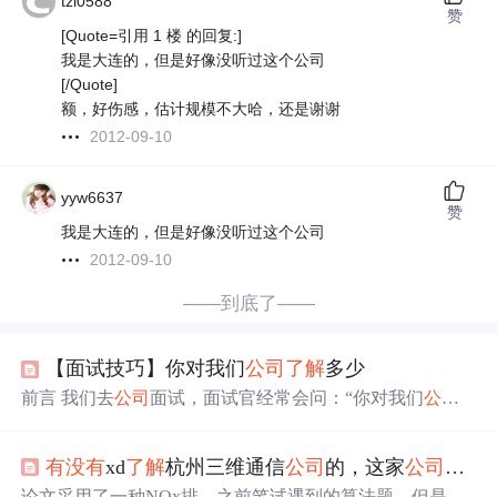
tzl0588
赞
[Quote=引用 1 楼 的回复:]
我是大连的，但是好像没听过这个公司
[/Quote]
额，好伤感，估计规模不大哈，还是谢谢
2012-09-10
yyw6637
赞
我是大连的，但是好像没听过这个公司
2012-09-10
——到底了——
【面试技巧】你对我们
公司
了解
多少
前言 我们去
公司
面试，面试官经常会问：“你对我们
公司
了解
多少？” 或者换个问法“你为什么来面试？” 当面试官
问你为什么来面试的时候，有些小伙伴就忍不住想吐槽：
有没有
xd
了解
杭州三维通信
公司
的，这家
公司
咋样
“MMP，不是你打电话让我来面试的吗” 面试官也一脸懵：
“你来我们
公司
面试，你一点也不
了解
我们
公司
，来面试
论文采用了一种NOx排。之前笔试遇到的算法题，但是太