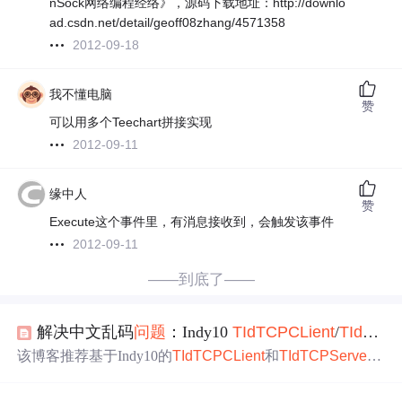
nSock网络编程经络》，源码下载地址：http://downlo
ad.csdn.net/detail/geoff08zhang/4571358
2012-09-18
我不懂电脑
赞
可以用多个Teechart拼接实现
2012-09-11
缘中人
赞
Execute这个事件里，有消息接收到，会触发该事件
2012-09-11
——到底了——
解决中文乱码
问题
：Indy10
TId
TCPCLient
/
TId
TCPS
该博客推荐基于Indy10的
TId
TCPCLient
和
TId
TCPServer
应用实例，可解决网络通信中中文乱码
问题
并消除相关警
告。介绍了技术栈、核心功能和未来规划，还说明了其在