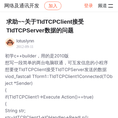
网络及通讯开发
登录
频道
加入
帖子详情
社区
网络及通讯开发
求助~~关于TIdTCPClient接受
TIdTCPServer数据的问题
lotuslynn
2012-09-11
初学c++builder，用的是2010版
想写一段简单的两台电脑联通，可互发信息的小程序
想要使TIdTCPClient接受TIdTCPServer发送的数据
viod_fastcall Tform1::TIdTCPClient1Connected(TOb
ject *Sender)
{
if(TIdTCPClient1->Execute Action()==true)
{
String str;
str=IdTCPClient1->IOHandler->ReadLn();