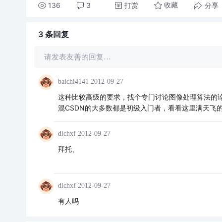
136
3
打赏
分享
收藏
3 条
回复
请发表友善的回复…
baichi4141
2012-09-27
这种比较高级的要求，找个专门讨论图像处理算法的
混CSDN的大多数都是初级入门者，看看这里满天飞
dlchxf
2012-09-27
拜托、
dlchxf
2012-09-27
有人吗