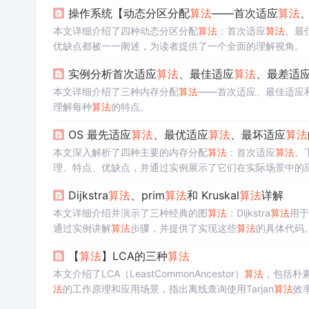
操作系统【动态分区分配
算法
——首次适应
算法
本文详细介绍了四种动态分区分配
算法
：首次适应
算法
、最
优缺点都被一一阐述，为读者提供了一个全面的理解视角。
实例分析首次适应
算法
、最佳适应
算法
、最差适
本文详细介绍了三种内存分配
算法
——首次适应、最佳适应
理解每种
算法
的特点。
OS 最先适应
算法
、最优适应
算法
、最坏适应
算法
本文深入解析了四种主要的内存分配
算法
：首次适应
算法
、
理、特点、优缺点，并通过实例展示了它们在实际场景中的
Dijkstra
算法
、prim
算法
和 Kruskal
算法
详解
本文详细介绍并演示了三种经典的图
算法
：Dijkstra
算法
用于
通过实例讲解
算法
步骤，并提供了实现这些
算法
的具体代码
【
算法
】LCA的三种
算法
本文介绍了LCA（LeastCommonAncestor）
算法
，包括朴
法
的工作原理和应用场景，指出离线查询使用Tarjan
算法
效