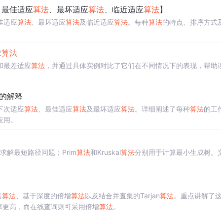
、最佳适应
算法
、最坏适应
算法
、临近适应
算法
】
佳适应
算法
、最坏适应
算法
及临近适应
算法
。每种
算法
的特点、排序方式
应
算法
和最差适应
算法
，并通过具体实例对比了它们在不同情况下的表现，帮助
的解释
下次适应
算法
、最佳适应
算法
及最坏适应
算法
。详细阐述了每种
算法
的工
应用。
求解最短路径问题；Prim
算法
和Kruskal
算法
分别用于计算最小生成树。
。
素
算法
、基于深度的倍增
算法
以及结合并查集的Tarjan
算法
。重点讲解了
率更高，而在线查询则可采用倍增
算法
。