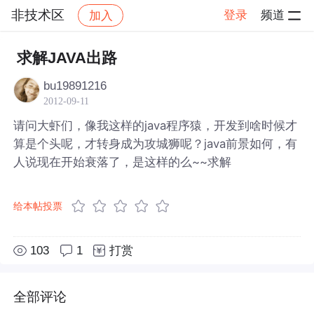
非技术区
登录
频道
加入
帖子详情
社区
非技术区
求解JAVA出路
bu19891216
2012-09-11
请问大虾们，像我这样的java程序猿，开发到啥时候才
算是个头呢，才转身成为攻城狮呢？java前景如何，有
人说现在开始衰落了，是这样的么~~求解
给本帖投票
103
1
打赏
全部评论