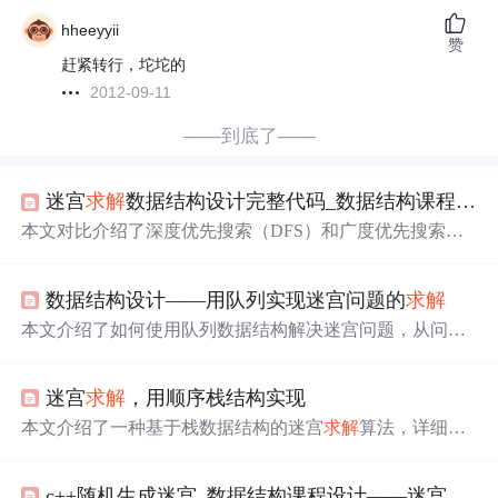
hheeyyii
赞
赶紧转行，坨坨的
2012-09-11
——到底了——
迷宫
求解
数据结构设计完整代码_数据结构课程设计——迷宫
本文对比介绍了深度优先搜索（DFS）和广度优先搜索（B
FS）在解决迷宫问题上的应用。BFS通过层次遍历寻找最
短路线，而DFS则可能较早找到出口但不保证是最短路
数据结构设计——用队列实现迷宫问题的
求解
径。代码实现中，BFS使用自定义队列，DFS涉及路径解
析。两者在实际应用中各有优缺点。
本文介绍了如何使用队列数据结构解决迷宫问题，从问题
描述到设计思路，再到具体的实验代码和运行结果，详细
阐述了非递归的
求解
过程。通过队列实现的算法，虽然不
迷宫
求解
，用顺序栈结构实现
保证找到最短路径，但模拟了人类解决迷宫问题的思维方
式，属于人工智能的一种应用。在实验过程中，作者分享
本文介绍了一种基于栈数据结构的迷宫
求解
算法，详细展
了设计数据结构的重要性以及在遇到困难时调整思路的经
示了如何使用递归回溯法寻找从起点到终点的路径。算法
验。
通过在每个可行的方向上进行尝试，遇到死胡同时回退，
c++随机生成迷宫_数据结构课程设计——迷宫
求解
并标记已尝试过的路径，最终找到一条从起点到终点的通