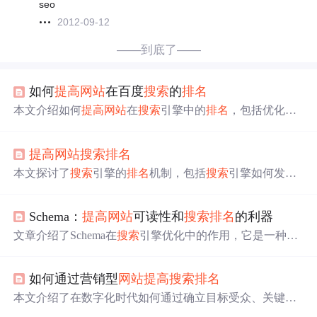
seo
2012-09-12
——到底了——
如何
提高
网站
在百度
搜索
的
排名
本文介绍如何
提高
网站
在
搜索
引擎中的
排名
，包括优化
网
站
链接结构、合理选取关键词、改善内容质量和利用百度
特性等策略。
提高
网站
搜索
排名
本文探讨了
搜索
引擎的
排名
机制，包括
搜索
引擎如何发现
新
网站
及
排名
影响因素。介绍了两种提升
网站
排名
的方
法：一是优化内容相关度和爬虫体验，如简化URL、优化
Schema：
提高
网站
可读性和
搜索
排名
的利器
HTML结构；二是提升网页级别PR，如提供优质内容吸引
引用、建立友情链接。
文章介绍了Schema在
搜索
引擎优化中的作用，它是一种由
谷歌等
搜索
引擎推荐的数据格式，帮助改善
网站
在
搜索
结
果中的展示和
排名
。通过Json-LD代码，Schema能详细描述
如何通过营销型
网站
提高
搜索
排名
网页内容，如书籍信息，
提高
搜索
引擎理解力，并提供了
实际应用示例。
本文介绍了在数字化时代如何通过确立目标受众、关键词
优化、内容质量、用户体验、外部链接和社交媒体推广等