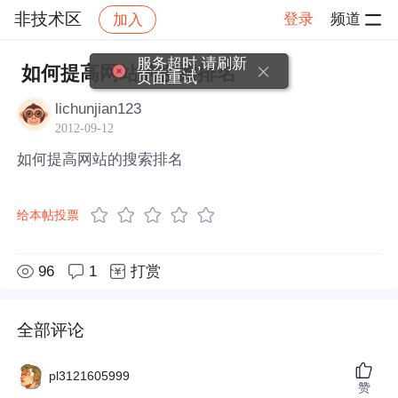
非技术区
登录
频道
加入
帖子详情
社区
非技术区
服务超时,请刷新
如何提高网站的搜索排名
页面重试
lichunjian123
2012-09-12
如何提高网站的搜索排名
给本帖投票
96
1
打赏
全部评论
pl3121605999
赞